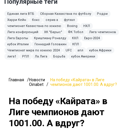
Популярные теги
Единая лига ВТБ
Сборная Казахстана по футболу
Родри
Харри Кейн
бокс
сериа а
футзал
чемпионат Казахстана по хоккею
Boxing
НХЛ
Лига конференций
ХК "Барыс"
ФК Тобол
Лига чемпионов
Лига Европы
Криштиану Роналду
КХЛ
Евро-2024
кубок Италии
Геннадий Головкин
КПЛ
Чемпионат мира по хоккею 2024
UFC
апл
кубок Африки
лига1
РПЛ
Ла Лига
Борьба
кубок Америки
Главная
Новости
На победу «Кайрата» в Лиге
Oinabet
чемпионов дают 1001.00. А вдруг?
На победу «Кайрата» в
Лиге чемпионов дают
1001.00. А вдруг?