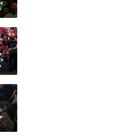
 в
5
а
ил
в
и