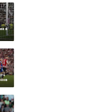
ма в
атч
онов