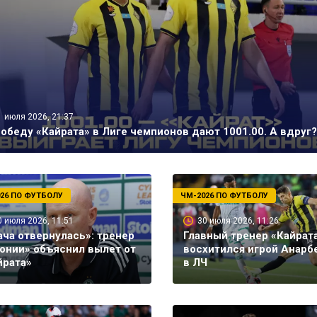
1 июля 2026, 21:37
победу «Кайрата» в Лиге чемпионов дают 1001.00. А вдруг?
26 ПО ФУТБОЛУ
ЧМ-2026 ПО ФУТБОЛУ
0 июля 2026, 11:51
30 июля 2026, 11:26
ача отвернулась»: тренер
Главный тренер «Кайрат
онии» объяснил вылет от
восхитился игрой Анарб
йрата»
в ЛЧ