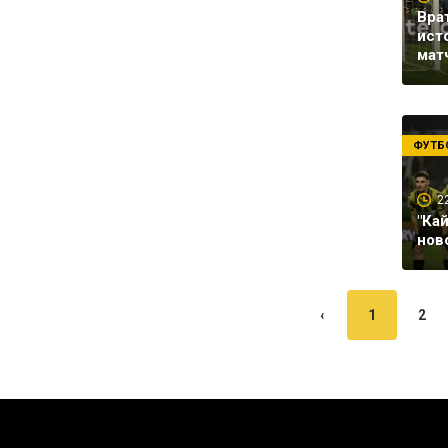
Вра
ист
мат
ФУТБ
2
"Ка
нов
‹
1
2