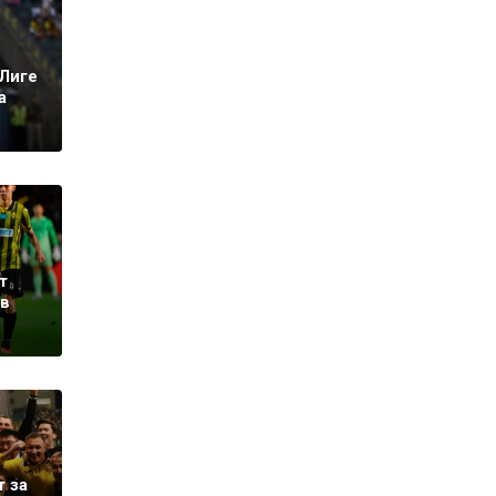
Лиге
а
т
 в
т за