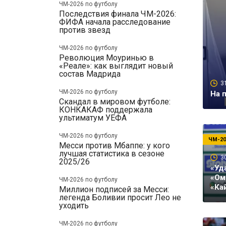
ЧМ-2026 по футболу
Последствия финала ЧМ-2026:
ФИФА начала расследование
против звезд
ЧМ-2026 по футболу
Революция Моуринью в
«Реале»: как выглядит новый
состав Мадрида
3
ЧМ-2026 по футболу
На 
Скандал в мировом футболе:
КОНКАКАФ поддержала
ультиматум УЕФА
ЧМ-2026 по футболу
ЧМ-20
Месси против Мбаппе: у кого
лучшая статистика в сезоне
3
2025/26
«Уд
«Ом
ЧМ-2026 по футболу
«Ка
Миллион подписей за Месси:
легенда Боливии просит Лео не
уходить
ЧМ-2026 по футболу