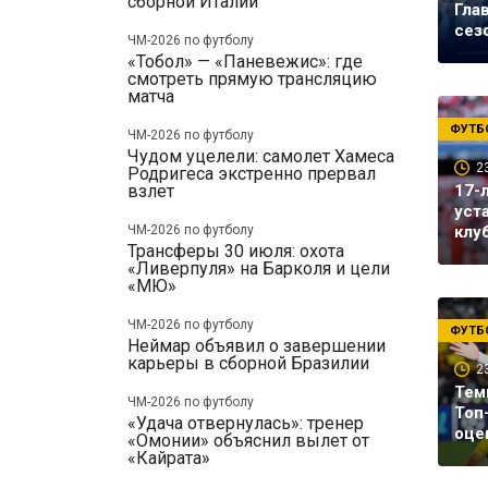
сборной Италии
Гла
сез
ЧМ-2026 по футболу
«Тобол» — «Паневежис»: где
смотреть прямую трансляцию
матча
ФУТБ
ЧМ-2026 по футболу
Чудом уцелели: самолет Хамеса
2
Родригеса экстренно прервал
взлет
17-
уст
ЧМ-2026 по футболу
клу
Трансферы 30 июля: охота
«Ливерпуля» на Барколя и цели
«МЮ»
ЧМ-2026 по футболу
ФУТБ
Неймар объявил о завершении
карьеры в сборной Бразилии
2
Тем
ЧМ-2026 по футболу
Топ
«Удача отвернулась»: тренер
оце
«Омонии» объяснил вылет от
«Кайрата»