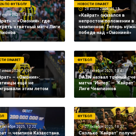
26 ПО ФУТБОЛУ
НОВОСТИ OINABET
28 июля 2026, 21:15
9 июля 2026, 14:39
«Кайрат» оказался в
йрат» — «Омония»: где
непростом положении в 
треть ответный матч Лиги
чемпионов. Теперь нужн
пионов
победа над «Омонией»
ТИ OINABET
ФУТБОЛ
2 июля 2026, 15:09
30 октября 2025, 13:41
йрат» – «Омония»:
DAZN назвал точный сче
атинцы ещё не
матча "Интер" — "Кайрат"
игрывали этим летом
Лиге Чемпионов
ОЛ
ФУТБОЛ
9 октября 2025, 12:22
27 октября 2025, 18:27
рат — чемпион Казахстана.
Сколько "Кайрат" получи