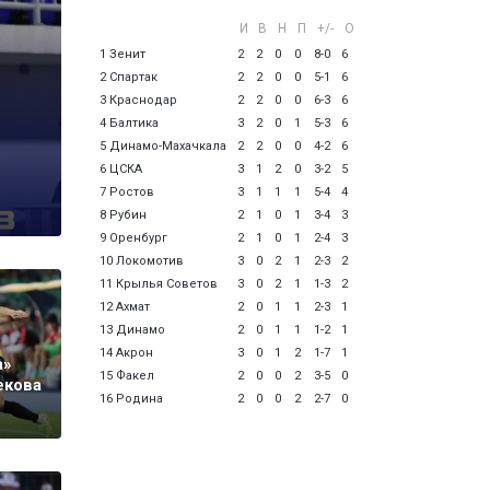
И
В
Н
П
+/-
О
1 Зенит
2
2
0
0
8-0
6
2 Спартак
2
2
0
0
5-1
6
3 Краснодар
2
2
0
0
6-3
6
4 Балтика
3
2
0
1
5-3
6
5 Динамо-Махачкала
2
2
0
0
4-2
6
6 ЦСКА
3
1
2
0
3-2
5
7 Ростов
3
1
1
1
5-4
4
8 Рубин
2
1
0
1
3-4
3
9 Оренбург
2
1
0
1
2-4
3
10 Локомотив
3
0
2
1
2-3
2
11 Крылья Советов
3
0
2
1
1-3
2
12 Ахмат
2
0
1
1
2-3
1
13 Динамо
2
0
1
1
1-2
1
14 Акрон
3
0
1
2
1-7
1
а»
15 Факел
2
0
0
2
3-5
0
екова
16 Родина
2
0
0
2
2-7
0