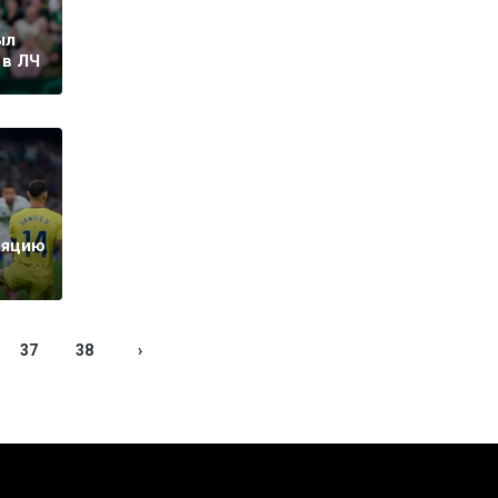
ыл
 в ЛЧ
ляцию
37
38
›