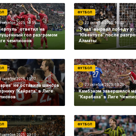
ОЛ
ФУТБОЛ
3 октября 2025, 10:59
23 октября 2025, 10:45
верпуль" ответил на
"Реал" вырвал победу у
пущенный гол разгромом
"Ювентуса" после разгро
иге чемпионов
Алматы
ОЛ
ФУТБОЛ
3 октября 2025, 10:27
вария" не оставила шансов
23 октября 2025, 10:20
ернику "Кайрата" в Лиге
Камбэком завершился м
пионов
"Карабаха" в Лиге Чемпи
ОЛ
ФУТБОЛ
2 октября 2025, 23:10