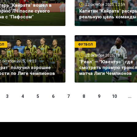
тарь "Кайрата" вошел в
22 октября 2025, 22:59
орию ЛЧ после сухого
Капитан "Кайрата" раскр
ча с "Пафосом"
реальную цель команды
ОЛ
ФУТБОЛ
22 октября 2025, 18:13
2 октября 2025, 19:23
"Реал" — "Ювентус": где
йрат" получил хорошие
смотреть прямую транс
ости по Лиге чемпионов
матча Лиги Чемпионов
3
4
5
6
7
8
9
10
...