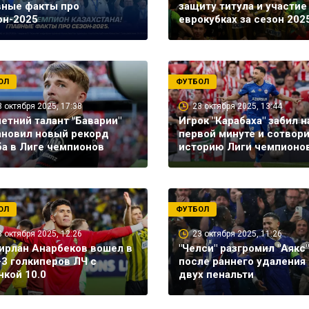
вные факты про
защиту титула и участие
он-2025
еврокубках за сезон 202
ОЛ
ФУТБОЛ
3 октября 2025, 17:38
23 октября 2025, 13:44
летний талант "Баварии"
Игрок "Карабаха" забил н
ановил новый рекорд
первой минуте и сотвор
ба в Лиге чемпионов
историю Лиги чемпионо
ОЛ
ФУТБОЛ
3 октября 2025, 12:26
23 октября 2025, 11:26
ирлан Анарбеков вошел в
"Челси" разгромил "Аякс"
-3 голкиперов ЛЧ с
после раннего удаления 
нкой 10.0
двух пенальти