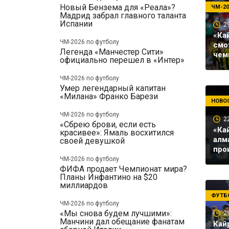
Новый Бензема для «Реала»?
ЧМ-20
Мадрид забрал главного таланта
Испании
2
«Ка
ЧМ-2026 по футболу
смо
Легенда «Манчестер Сити»
чем
официально перешел в «Интер»
ЧМ-2026 по футболу
Умер легендарный капитан
«Милана» Франко Барези
НОВОС
ЧМ-2026 по футболу
2
«Сбрею брови, если есть
«Ка
красивее»: Ямаль восхитился
алм
своей девушкой
про
ЧМ-2026 по футболу
ФИФА продает Чемпионат мира?
Планы Инфантино на $20
миллиардов
ФУТБ
ЧМ-2026 по футболу
«Мы снова будем лучшими»:
2
Манчини дал обещание фанатам
Кай