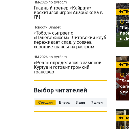
ЧМ-2026 по футболу
Главный тренер «Кайрата»
ФУТБ
восхитился игрой Анарбекова в
ЛЧ
2
"Ли
Новости Oinabet
«Тобол» сыграет с
про
«Паневежисом». Литовский клуб
в Л
переживает спад, у хозяев
хорошие шансы на разгром
ЧМ-2026 по футболу
«Реал» определился с заменой
ФУТБ
Куртуа и готовит громкий
трансфер
2
"Ба
соп
Выбор читателей
чем
Сегодня
Вчера
3 дня
7 дней
ФУТБ
2