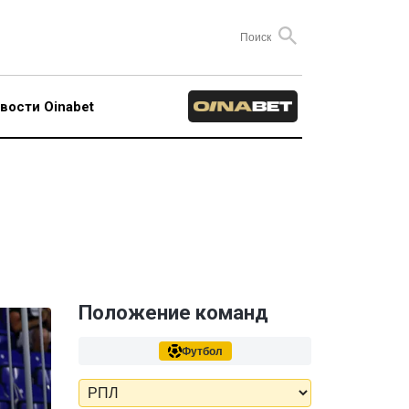
вости Oinabet
Положение команд
Футбол