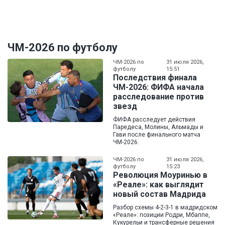
ЧМ-2026 по футболу
ЧМ-2026 по
31 июля 2026,
футболу
15:51
Последствия финала
ЧМ-2026: ФИФА начала
расследование против
звезд
ФИФА расследует действия
Паредеса, Молины, Альмады и
Гави после финального матча
ЧМ-2026.
ЧМ-2026 по
31 июля 2026,
футболу
15:23
Революция Моуринью в
«Реале»: как выглядит
новый состав Мадрида
Разбор схемы 4-2-3-1 в мадридском
«Реале»: позиции Родри, Мбаппе,
Кукурельи и трансферные решения