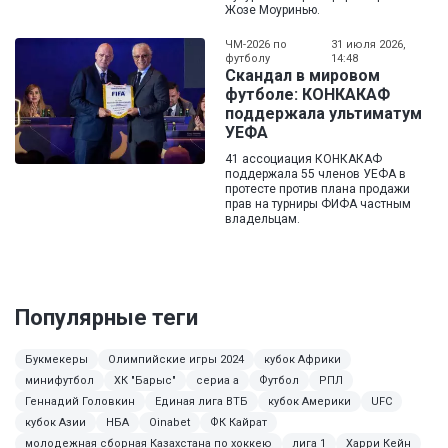
Жозе Моуринью.
ЧМ-2026 по
31 июля 2026,
футболу
14:48
Скандал в мировом
футболе: КОНКАКАФ
поддержала ультиматум
УЕФА
41 ассоциация КОНКАКАФ
поддержала 55 членов УЕФА в
протесте против плана продажи
прав на турниры ФИФА частным
владельцам.
Популярные теги
Букмекеры
Олимпийские игры 2024
кубок Африки
минифутбол
ХК "Барыс"
сериа а
Футбол
РПЛ
Геннадий Головкин
Единая лига ВТБ
кубок Америки
UFC
кубок Азии
НБА
Oinabet
ФК Кайрат
молодежная сборная Казахстана по хоккею
лига 1
Харри Кейн