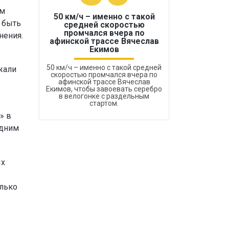
ам
50 км/ч – именно с такой
 быть
средней скоростью
промчался вчера по
нения.
Бокс был узако
афинской трассе Вячеслав
Екимов
50 км/ч – именно с такой средней
жали
скоростью промчался вчера по
афинской трассе Вячеслав
Екимов, чтобы завоевать серебро
в велогонке с раздельным
стартом.
» в
одним
ых
олько