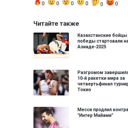
0
0
0
0
0
0
Читайте также
Казахстанские бойцы
победы стартовали н
Азиаде-2025
Разгромом завершил
10-й ракетки мира за
четвертьфинал турнир
Токио
Месси продлил контра
"Интер Майами"