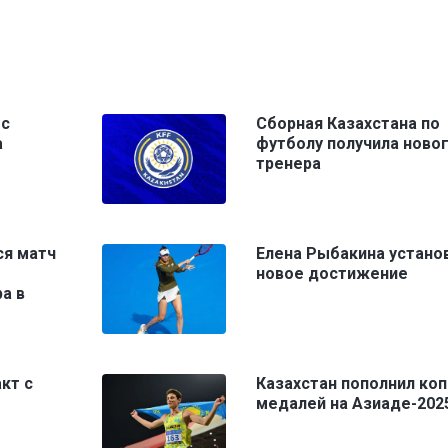
 с
Сборная Казахстана по
а
футболу получила ново
тренера
ся матч
Елена Рыбакина устано
новое достижение
а в
кт с
Казахстан пополнил коп
медалей на Азиаде-202