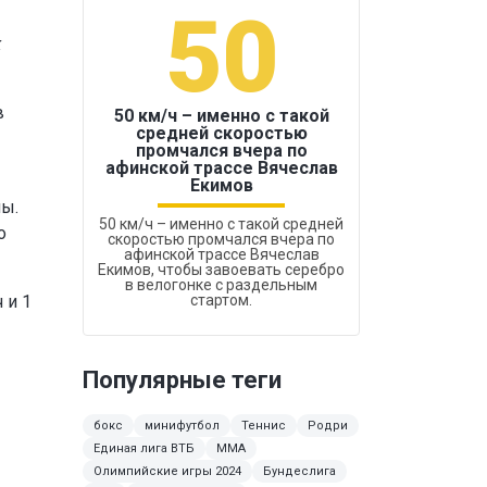
50
1
к
в
50 км/ч – именно с такой
средней скоростью
промчался вчера по
Бокс был узако
афинской трассе Вячеслав
Екимов
ы.
50 км/ч – именно с такой средней
о
скоростью промчался вчера по
афинской трассе Вячеслав
Екимов, чтобы завоевать серебро
в велогонке с раздельным
 и 1
стартом.
Популярные теги
бокс
минифутбол
Теннис
Родри
Единая лига ВТБ
ММА
Олимпийские игры 2024
Бундеслига