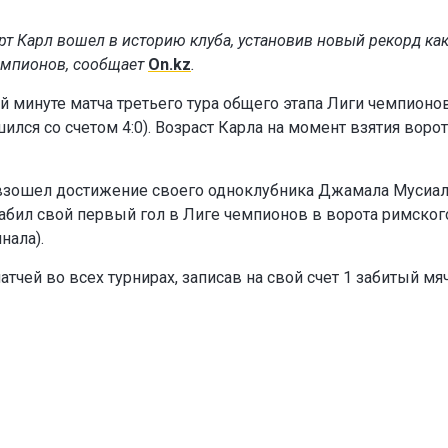
т Карл вошел в историю клуба, установив новый рекорд ка
емпионов, сообщает
On.kz
.
й минуте матча третьего тура общего этапа Лиги чемпионо
ился со счетом 4:0). Возраст Карла на момент взятия ворот
взошел достижение своего одноклубника Джамала Мусиал
забил свой первый гол в Лиге чемпионов в ворота римског
нала).
тчей во всех турнирах, записав на свой счет 1 забитый мяч