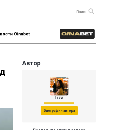
вости Oinabet
Автор
рд
Liza
Биография автора