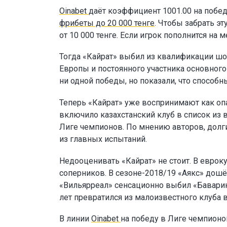
Oinabet
даёт коэффициент 1001.00 на побед
фрибеты до 20 000 тенге
. Чтобы забрать э
от 10 000 тенге. Если игрок пополнится н
Тогда «Кайрат» выбил из квалификации шо
Европы и постоянного участника основног
ни одной победы, но показали, что способн
Теперь «Кайрат» уже воспринимают как опа
включило казахстанский клуб в список из 
Лиге чемпионов. По мнению авторов, долг
из главных испытаний.
Недооценивать «Кайрат» не стоит. В еврок
соперников. В сезоне-2018/19 «Аякс» дошё
«Вильярреал» сенсационно выбил «Баварию
лет превратился из малоизвестного клуба 
В линии
Oinabet
на победу в Лиге чемпион