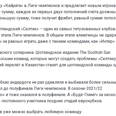
у «Кайрата» в Лиге чемпионов и
предлагает новым игрок
ту сумму, каждое из первых двух пополнений счёта должны
а меньшую сумму, тоже получит фрибет, равный сумме попол
тландский «Селтик» – один из самых титулованных клубов
о этапа Лиги чемпионов. В общем этапе алматинцы не одер
ы на равных играть даже с такими командами, как «Интер».
сного соперника. Шотландское издание The Scottish Sun
восьми команд, которые могут создать проблемы «Селтику
ий перелёт в Казахстан станет для шотландской команды 
убках андердоги не раз удивляли и выбивали более сильн
л до полуфинала Лиги чемпионов. В сезоне-2021/22
» и тоже оказался в полуфинале. А «Будё-Глимт» за неск
в постоянного участника поздних стадий еврокубков.
ов уже можно выбрать любимую команду.