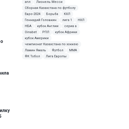
апл
Лионель Месси
Сборная Казахстана по футболу
Евро-2024
Борьба
КХЛ
Геннадий Головкин
лига 1
НХЛ
НБА
кубок Англии
сериа а
Oinabet
РПЛ
кубок Африки
кубок Америки
го
чемпионат Казахстана по хоккею
Ламин Ямаль
Футбол
MMA
ФК Тобол
Лига Европы
вила
илку
5