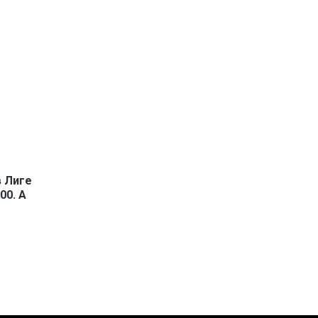
в Лиге
00. А