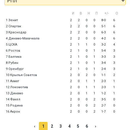
И
В
Н
П
+/-
О
1 Зенит
2
2
0
0
8-0
6
2 Спартак
2
2
0
0
5-1
6
3 Краснодар
2
2
0
0
6-3
6
4 Динамо-Махачкала
2
2
0
0
4-2
6
5 ЦСКА
2
1
1
0
3-2
4
6 Ростов
2
1
0
1
5-4
3
7 Балтика
2
1
0
1
3-3
3
8 Рубин
2
1
0
1
3-4
3
9 Оренбург
2
1
0
1
2-4
3
10 Крылья Советов
2
0
2
0
1-1
2
11 Ахмат
2
0
1
1
2-3
1
12 Локомотив
2
0
1
1
2-3
1
13 Динамо
2
0
1
1
1-2
1
14 Факел
2
0
0
2
3-5
0
15 Родина
2
0
0
2
2-7
0
16 Акрон
2
0
0
2
1-7
0
‹
1
2
3
4
5
6
›