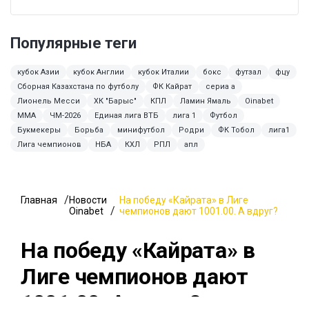
Популярные теги
кубок Азии
кубок Англии
кубок Италии
бокс
футзал
фцу
Сборная Казахстана по футболу
ФК Кайрат
сериа а
Лионель Месси
ХК "Барыс"
КПЛ
Ламин Ямаль
Oinabet
ММА
ЧМ-2026
Единая лига ВТБ
лига 1
Футбол
Букмекеры
Борьба
минифутбол
Родри
ФК Тобол
лига1
Лига чемпионов
НБА
КХЛ
РПЛ
апл
Главная
Новости
На победу «Кайрата» в Лиге
Oinabet
чемпионов дают 1001.00. А вдруг?
На победу «Кайрата» в
Лиге чемпионов дают
1001.00. А вдруг?