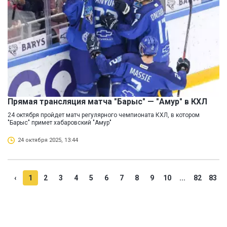
Прямая трансляция матча "Барыс" — "Амур" в КХЛ
24 октября пройдет матч регулярного чемпионата КХЛ, в котором
"Барыс" примет хабаровский "Амур"
24 октября 2025, 13:44
‹
1
2
3
4
5
6
7
8
9
10
...
82
83