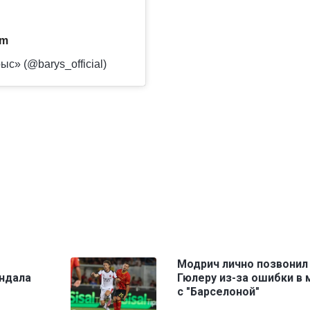
am
с» (@barys_official)
Модрич лично позвонил
андала
Гюлеру из-за ошибки в 
с "Барселоной"