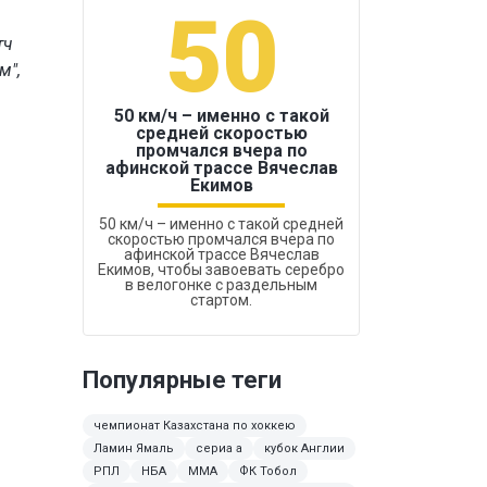
50
1
тч
м",
50 км/ч – именно с такой
средней скоростью
промчался вчера по
Бокс был узако
афинской трассе Вячеслав
Екимов
50 км/ч – именно с такой средней
скоростью промчался вчера по
афинской трассе Вячеслав
Екимов, чтобы завоевать серебро
в велогонке с раздельным
стартом.
Популярные теги
чемпионат Казахстана по хоккею
Ламин Ямаль
сериа а
кубок Англии
РПЛ
НБА
ММА
ФК Тобол