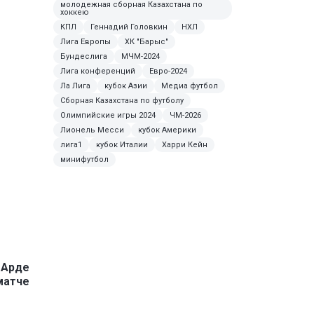
молодежная сборная Казахстана по
хоккею
КПЛ
Геннадий Головкин
НХЛ
Лига Европы
ХК "Барыс"
Бундеслига
МЧМ-2024
Лига конференций
Евро-2024
Ла Лига
кубок Азии
Медиа футбол
Сборная Казахстана по футболу
Олимпийские игры 2024
ЧМ-2026
Лионель Месси
кубок Америки
лига1
кубок Италии
Харри Кейн
минифутбол
 Арде
матче