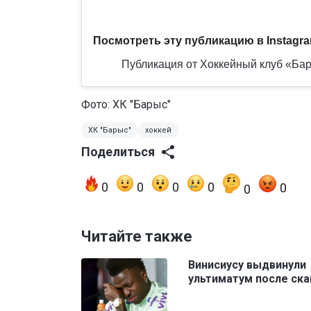
Посмотреть эту публикацию в Instagr
Публикация от Хоккейный клуб «Бары
Фото: ХК "Барыс"
ХК "Барыс"
хоккей
Поделиться
0
0
0
0
0
0
Читайте также
Винисиусу выдвинули
ультиматум после ск