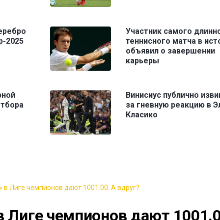
еребро
Участник самого длинн
р-2025
теннисного матча в ист
объявил о завершении
карьеры
рной
Винисиус публично изви
отбора
за гневную реакцию в Э
Класико
 в Лиге чемпионов дают 1001.00. А вдруг?
в Лиге чемпионов дают 1001.0