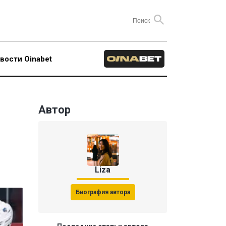
вости Oinabet
Автор
Liza
Биография автора