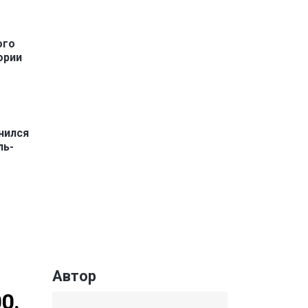
ого
ории
нился
ль-
Автор
0.