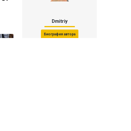
Dmitriy
Биография автора
Последние статьи автора
31 июля 2026, 15:51
Последствия финала ЧМ-2026:
ФИФА начала расследование против
звезд