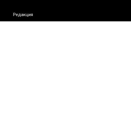
Редакция
FAQ
Обратная связь
Для СМИ
Пользовательское соглашение
Для лиц
старше 18 лет
Сетевое издание ON.KZ. Главный редактор: Алексей Тян.