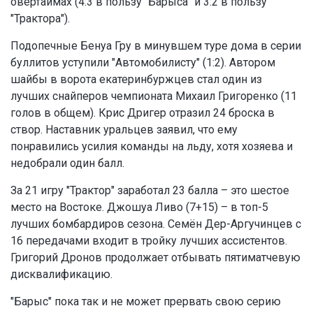
овертаймах (4:3 в пользу "Барыса" и 3:2 в пользу
"Трактора").
Подопечные Бенуа Гру в минувшем туре дома в серии
буллитов уступили "Автомобилисту" (1:2). Автором
шайбы в ворота екатеринбуржцев стал один из
лучших снайперов чемпионата Михаил Григоренко (11
голов в общем). Крис Дригер отразил 24 броска в
створ. Наставник уральцев заявил, что ему
понравились усилия команды на льду, хотя хозяева и
недобрали один балл.
За 21 игру "Трактор" заработал 23 балла – это шестое
место на Востоке. Джошуа Ливо (7+15) – в топ-5
лучших бомбардиров сезона. Семён Дер-Аргучинцев с
16 передачами входит в тройку лучших ассистентов.
Григорий Дронов продолжает отбывать пятиматчевую
дисквалификацию.
"Барыс" пока так и не может прервать свою серию