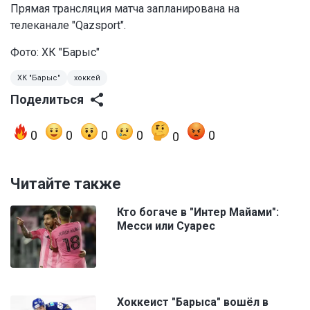
Прямая трансляция матча запланирована на
телеканале "Qazsport".
Фото: ХК "Барыс"
ХК "Барыс"
хоккей
Поделиться
0
0
0
0
0
0
Читайте также
Кто богаче в "Интер Майами":
Месси или Суарес
Хоккеист "Барыса" вошёл в