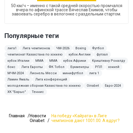
50 км/ч – именно с такой средней скоростью промчался
вчера по афинской трассе Вячеслав Екимов, чтобы
завоевать серебро в велогонке с раздельным стартом.
Популярные теги
лига1
Лига чемпионов
ЧМ-2026
Boxing
Футбол
чемпионат Казахстана по хоккею
кубок Англии
футзал
кубок Италии
ММА
MMA
кубок Африки
Криштиану Роналду
бокс
Лига Европы
ФК Тобол
Букмекеры
РПЛ
хоккей
МЧМ-2024
Лионель Месси
минифутбол
лига 1
Ламин Ямаль
Лига конференций
молодежная сборная Казахстана по хоккею
Oinabet
Евро-2024
ХК "Барыс"
Теннис
Главная
Новости
На победу «Кайрата» в Лиге
Oinabet
чемпионов дают 1001.00. А вдруг?