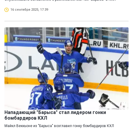
16 сентября 2025, 17:39
Нападающий "Барыса" стал лидером гонки
бомбардиров КХЛ
Майкл Веккьоне из "Барыса" возглавил гонку бомбардиров КХЛ