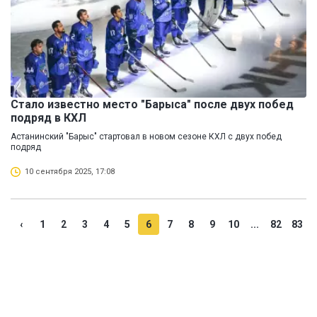
Стало известно место "Барыса" после двух побед
подряд в КХЛ
Астанинский "Барыс" стартовал в новом сезоне КХЛ с двух побед
подряд
10 сентября 2025, 17:08
‹
1
2
3
4
5
6
7
8
9
10
...
82
83