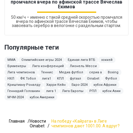
промчался вчера по афинской трассе Вячеслав
Екимов
50 км/ч – именно с такой средней скоростью промчался
вчера по афинской трассе Вячеслав Екимов, чтобы
завоевать серебро в велогонке с раздельным стартом.
Популярные теги
ММА
Олимпийские игры 2024
Единая лига ВТБ
хоккей
Букмекеры
Лига конференций
Лионель Месси
Лига чемпионов
Теннис
Медиа футбол
сериа а
Boxing
НХЛ
ФК Тобол
лига1
КПЛ
футзал
Oinabet
Футбол
Криштиану Роналду
Харри Кейн
Евро-2024
кубок Африки
Геннадий Головкин
лига 1
Лига Европы
РПЛ
кубок Азии
МЧМ-2024
кубок Америки
Главная
Новости
На победу «Кайрата» в Лиге
Oinabet
чемпионов дают 1001.00. А вдруг?