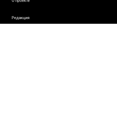
О проекте
Редакция
FAQ
Обратная связь
Для СМИ
Пользовательское соглашение
Для лиц
старше 18 лет