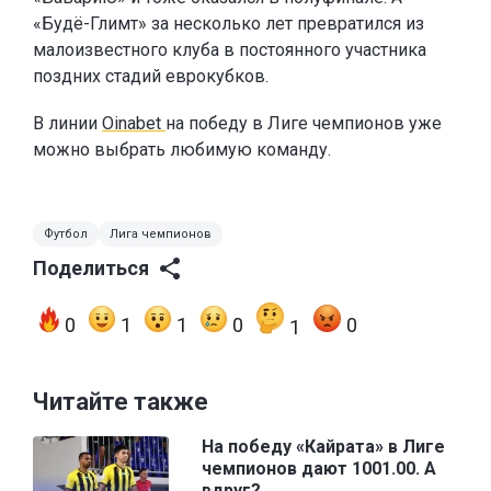
«Будё-Глимт» за несколько лет превратился из
малоизвестного клуба в постоянного участника
поздних стадий еврокубков.
В линии
Oinabet
на победу в Лиге чемпионов уже
можно выбрать любимую команду.
Футбол
Лига чемпионов
Поделиться
0
1
1
0
0
1
Читайте также
На победу «Кайрата» в Лиге
чемпионов дают 1001.00. А
вдруг?