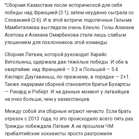
"Сборная Казахстана после исторической для себя
победы над Францией (3:1), затем неудачно сыграла со
Словакией (2:6). И в этой встрече подопечные Галыма
Мамбеталиева выглядели очень блекло. Голы Алихана
Асетова и Алихана Омирбекова стали лишь слабым
утешением для поклонников этой команды.
Сборная Латвии, которой руководит Харийс
Витольинш, одержала две тяжёлые победы. И обе в
овертайме: над Францией — 3:2 и Польшей — 5:4.
Каспарс Даугавиньш, по-прежнему, в порядке — 2+1.
Также лидерами сборной становятся братья Букартсы
— Рихард и Роберт. И на данные момент у латвийцев
на очко больше, чем у казахстанцев.
Между собой эти сборные играют нечасто. Если брать
отрезок с 2013 года, то это происходило всего пять раз.
Трижды побеждала Латвия. А на прошлом ЧМ
прибалтийские хоккеисты просто разгромили