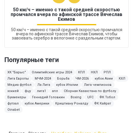
50 км/ч – именно с такой средней скоростью
промчался вчера по афинской трассе Вячеслав
Екимов
50 км/ч – именно с такой средней скоростью промчался
вчера по афинской трассе Вячеслав Екимов, чтобы
завоевать серебро в велогонке с раздельным стартом.
Популярные теги
ХК "Барыс"
Олимпийские игры 2024
КПЛ
НХЛ
РПЛ
Лига Европы
МЧМ-2024
Борьба
ЧМ-2026
кубок Азии
КХЛ
Медиа футбол
Ла Лига
кубок Италии
Лига чемпионов
хоккей
фцу
лига1
апл
Сборная Казахстана по футболу
Букмекеры
Геннадий Головкин
Boxing
UFC
ФК Тобол
футзал
кубок Америки
Криштиану Роналду
ФК Кайрат
Oinabet