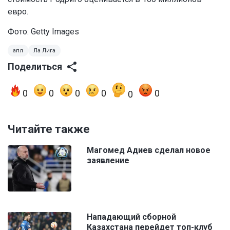
евро.
Фото: Getty Images
апл
Ла Лига
Поделиться
0
0
0
0
0
0
Читайте также
Магомед Адиев сделал новое
заявление
Нападающий сборной
Казахстана перейдет топ-клуб