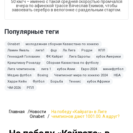
50 км/ч – именно с такой средней скоростью промчался
вчера по афинской трассе Вячеслав Екимов, чтобы
завоевать серебро в велогонке с раздельным стартом.
Популярные теги
Oinabet
молодежная сборная Казахстана по хоккею
Ламин Ямаль
лига1
фцу
Ла Лига
Родри
КПЛ
Геннадий Головкин
ФК Кайрат
Лига Европы
кубок Америки
Криштиану Роналду
Сборная Казахстана по футболу
Лига чемпионов
лига 1
кубок Азии
Евро-2024
минифутбол
Медиа футбол
Boxing
Чемпионат мира по хоккею 2024
НБА
Харри Кейн
Футбол
Борьба
Теннис
кубок Африки
ЧМ-2026
РПЛ
Главная
Новости
На победу «Кайрата» в Лиге
Oinabet
чемпионов дают 1001.00. А вдруг?