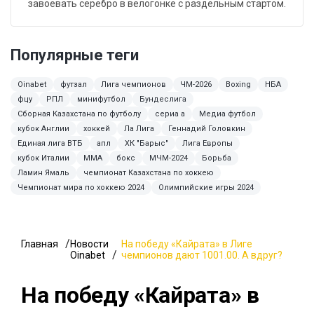
завоевать серебро в велогонке с раздельным стартом.
Популярные теги
Oinabet
футзал
Лига чемпионов
ЧМ-2026
Boxing
НБА
фцу
РПЛ
минифутбол
Бундеслига
Сборная Казахстана по футболу
сериа а
Медиа футбол
кубок Англии
хоккей
Ла Лига
Геннадий Головкин
Единая лига ВТБ
апл
ХК "Барыс"
Лига Европы
кубок Италии
ММА
бокс
МЧМ-2024
Борьба
Ламин Ямаль
чемпионат Казахстана по хоккею
Чемпионат мира по хоккею 2024
Олимпийские игры 2024
Главная
Новости
На победу «Кайрата» в Лиге
Oinabet
чемпионов дают 1001.00. А вдруг?
На победу «Кайрата» в