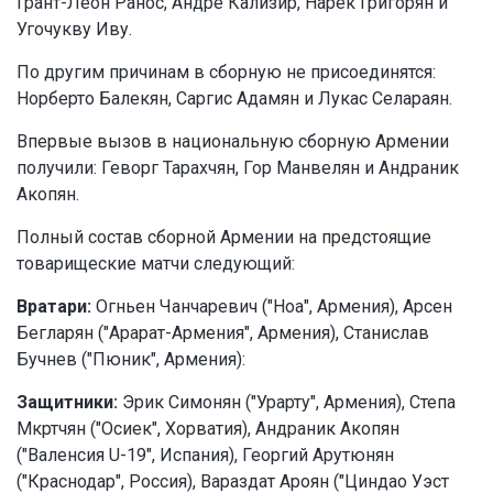
Грант-Леон Ранос, Андре Кализир, Нарек Григорян и
Угочукву Иву.
По другим причинам в сборную не присоединятся:
Норберто Балекян, Саргис Адамян и Лукас Селараян.
Впервые вызов в национальную сборную Армении
получили: Геворг Тарахчян, Гор Манвелян и Андраник
Акопян.
Полный состав сборной Армении на предстоящие
товарищеские матчи следующий:
Вратари:
Огньен Чанчаревич ("Ноа", Армения), Арсен
Бегларян ("Арарат-Армения", Армения), Станислав
Бучнев ("Пюник", Армения):
Защитники:
Эрик Симонян ("Урарту", Армения), Степа
Мкртчян ("Осиек", Хорватия), Андраник Акопян
("Валенсия U-19", Испания), Георгий Арутюнян
("Краснодар", Россия), Вараздат Ароян ("Циндао Уэст