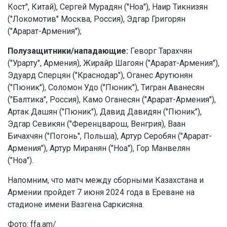
Кост", Китай), Сергей Мурадян ("Ноа"), Наир Тикнизян
("Локомотив" Москва, Россия), Эдгар Григорян
("Арарат-Армения");
Полузащитники/нападающие:
Геворг Тарахчян
("Урарту", Армения), Жирайр Шагоян ("Арарат-Армения"),
Эдуард Сперцян ("Краснодар"), Оганес Арутюнян
("Пюник"), Соломон Удо ("Пюник"), Тигран Аванесян
("Балтика", Россия), Камо Оганесян ("Арарат-Армения"),
Артак Дашян ("Пюник"), Давид Давидян ("Пюник"),
Эдгар Севикян ("Ференцварош, Венгрия), Ваан
Бичахчян ("Погонь", Польша), Артур Серобян ("Арарат-
Армения"), Артур Миранян ("Ноа"), Гор Манвелян
("Ноа").
Напомним, что матч между сборными Казахстана и
Армении пройдет 7 июня 2024 года в Ереване на
стадионе имени Вазгена Саркисяна.
Фото: ffa.am/