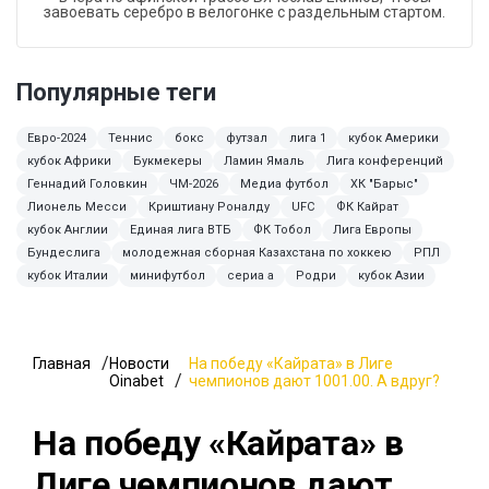
завоевать серебро в велогонке с раздельным стартом.
Популярные теги
Евро-2024
Теннис
бокс
футзал
лига 1
кубок Америки
кубок Африки
Букмекеры
Ламин Ямаль
Лига конференций
Геннадий Головкин
ЧМ-2026
Медиа футбол
ХК "Барыс"
Лионель Месси
Криштиану Роналду
UFC
ФК Кайрат
кубок Англии
Единая лига ВТБ
ФК Тобол
Лига Европы
Бундеслига
молодежная сборная Казахстана по хоккею
РПЛ
кубок Италии
минифутбол
сериа а
Родри
кубок Азии
Главная
Новости
На победу «Кайрата» в Лиге
Oinabet
чемпионов дают 1001.00. А вдруг?
На победу «Кайрата» в
Лиге чемпионов дают