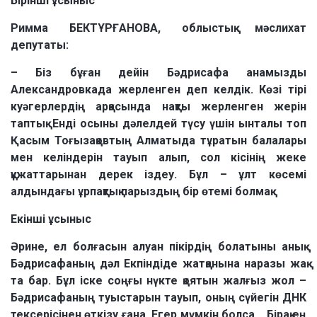
Бірінші ұсыныс
Римма БЕКТҰРҒАНОВА, облыстық мәслихат
депутаты:
– Біз бұған дейін Бәдрисафа анамызды
Александровкада жерленген деп келдік. Көзі тірі
куәгерлердің арқасында нақты жерленген жерін
таптық. Енді осыны дәлелдей түсу үшін ынталы топ
Қасым Тоғызақовтың Алматыда тұратын балалары
мен келіндерін тауып алып, сол кісінің жеке
құжаттарынан дерек іздеу. Бұл – ұлт көсемі
алдындағы ұрпақтық парыздың бір өтемі болмақ.
Екінші ұсыныс
Әрине, ел болғасын алуан пікірдің болатыны анық.
Бәдрисафаның дәл Екпіндіде жатқанына наразы жақ
та бар. Бұл іске соңғы нүкте қоятын жалғыз жол –
Бәдрисафаның туыстарын тауып, оның сүйегін ДНК
тексерісінен өткізу ғана. Егер мүмкін болса... Бірақ ең