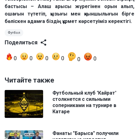
бастысы – Алаш арысы жүрегінен орын алып,
ошағын түтетіп, қызығы мен қиыншылығын бірге
бөліскен адамға біздің құрмет көрсетуіміз керектігі.
Футбол
Поделиться
0
0
0
0
0
0
Читайте также
Футбольный клуб 'Кайрат'
столкнется с сильными
соперниками на турнире в
Катаре
Фанаты "Барыса" получили