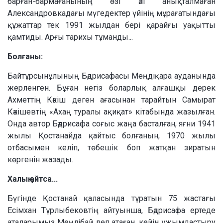
барған-бармағанының өзі әлі анықталмаған
Александровкадағы мүгедектер үйінің мұрағатындағы
құжаттар тек 1991 жылдан бері қарайғы уақытты
қамтиды. Арғы тарихы тұманды...
Болғаны:
Байтұрсынұлының Бәдрисафасы Меңдіқара ауданында
жерленген. Бұған негіз боларлық алғашқы дерек
Ахметтің Кәкіш деген ағасынан тарайтын Самырат
Кәкішевтің «Ахаң туралы ақиқат» кітабында жазылған.
Онда автор Бәдрисафа соғыс жаңа басталған, яғни 1941
жылы Қостанайда қайтыс болғанын, 1970 жылы
отбасымен келіп, төбешік боп жатқан зиратын
көргенін жазады.
Халық айтса...
Бүгінде Қостанай қаласында тұратын 75 жастағы
Есімхан Тұрлыбековтің айтуынша, Бәдрисафа ертеде
аталарымыз Меңлібай деп атаған, кейін ұжымдастыру