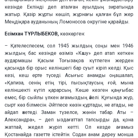
кезінде Екпінді деп аталған ауылдың зиратында
жатыр. Қазір жұрты көшіп, жұрнағы қалған бұл жер
Меңдіқара ауданының Ломоносов округіне қарайды.
Есімхан ТҰРЛЫБЕКОВ,
көзкөрген:
– Қателеспесем, сол 1945 жылдың соңы мен 1946
жылдың бас кезінде өзіміз «Кәшу» деп атап кеткен
аудармашы Қасым Тоғызақов күтпеген жерден
қасында бір орыс келіншегі бар суыт кіріп келді. Қыс
кезі, кеш ерте түседі. Асығыс анамды оңашалап,
«Қапиза, сенің етің тірі, пысықтаусың ғой, мына
келіншекті күтіп қарарсың. Көше кезген қаңғыбас
емес, бір сыйлы үлкен ағамыздың әйелі. Қуғында жүр,
сырт көз білмесін. Әйтпесе көзін құртады, не атады, не
айдап әкетеді. Заман түзелсе, жөнін табар. Аты –
Александра», – деп ыздағаттап тапсырды да, қона
жатпай, жедел жүріп кетті. Ол кезде ағамыз
Қостанайда газетте істейтін. Содан анам дереу монша