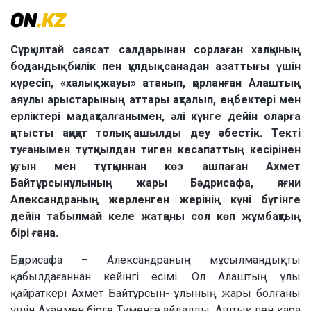
Сұрқылтай саясат салдарынан сорлаған халқының
бодандық билік пен құлдық санадан азаттығы үшін
күресіп, «халық жауы» атанып, қорланған Алаштың
аяулы арыстарының аттары ақталып, еңбектері мен
ерліктері мадақталғанымен, әлі күнге дейін оларға
қатысты ақиқат толық ашылды деу әбестік. Текті
туғанымен тұтқиылдан тиген кесапаттың кесірінен
қуғын мен тұтқыннан көз ашпаған Ахмет
Байтұрсынұлының жары Бәдрисафа, яғни
Александраның жерленген жерінің күні бүгінге
дейін табылмай келе жатқаны сол көп жұмбақтың
бірі ғана.
Бәдрисафа – Александраның мұсылмандықты
қабылдағаннан кейінгі есімі. Ол Алаштың ұлы
қайраткері Ахмет Байтұрсын- ұлының жары болғаны
үшін Ахаңмен бірге Түменге айдалды. Аштық пен қара