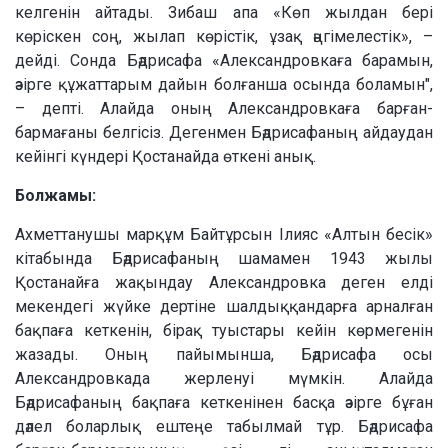
келгенін айтады. Зибаш апа «Көп жылдан бері
көріскен соң, жылап көрістік, ұзақ әңгімелестік», –
дейді. Сонда Бәдрисафа «Александровкаға барамын,
әзірге құжаттарым дайын болғанша осында боламын",
– депті. Алайда оның Александровкаға барған-
бармағаны белгісіз. Дегенмен Бәдрисафаның айдаудан
кейінгі күндері Қостанайда өткені анық.
Болжамы:
Ахметтанушы марқұм Байтұрсын Ілияс «Алтын бесік»
кітабында Бәдрисафаның шамамен 1943 жылы
Қостанайға жақындау Александровка деген елді
мекендегі жүйке дертіне шалдыққандарға арналған
бақпаға кеткенін, бірақ туыстары кейін көрмегенін
жазады. Оның пайымынша, Бәдрисафа осы
Александровкада жерленуі мүмкін. Алайда
Бәдрисафаның бақпаға кеткенінен басқа әзірге бұған
дәлел боларлық ештеңе табылмай тұр. Бәдрисафа