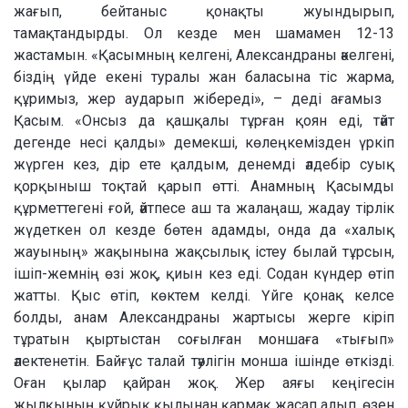
жағып, бейтаныс қонақты жуындырып,
тамақтандырды. Ол кезде мен шамамен 12-13
жастамын. «Қасымның келгені, Александраны әкелгені,
біздің үйде екені туралы жан баласына тіс жарма,
құримыз, жер аударып жібереді», – деді ағамыз
Қасым. «Онсыз да қашқалы тұрған қоян еді, тәйт
дегенде несі қалды» демекші, көлеңкемізден үркіп
жүрген кез, дір ете қалдым, денемді әлдебір суық
қорқыныш тоқтай қарып өтті. Анамның Қасымды
құрметтегені ғой, әйтпесе аш та жалаңаш, жадау тірлік
жүдеткен ол кезде бөтен адамды, онда да «халық
жауының» жақынына жақсылық істеу былай тұрсын,
ішіп-жемнің өзі жоқ, қиын кез еді. Содан күндер өтіп
жатты. Қыс өтіп, көктем келді. Үйге қонақ келсе
болды, анам Александраны жартысы жерге кіріп
тұратын қыртыстан соғылған моншаға «тығып»
әлектенетін. Байғұс талай тәулігін монша ішінде өткізді.
Оған қылар қайран жоқ. Жер аяғы кеңігесін
жылқының құйрық қылынан қармақ жасап алып, өзен