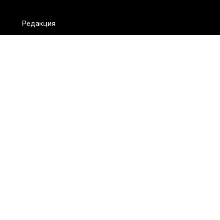
Редакция
FAQ
Обратная связь
Для СМИ
Пользовательское соглашение
Для лиц
старше 18 лет
Сетевое издание ON.KZ. Главный редактор: Алексей Тян.