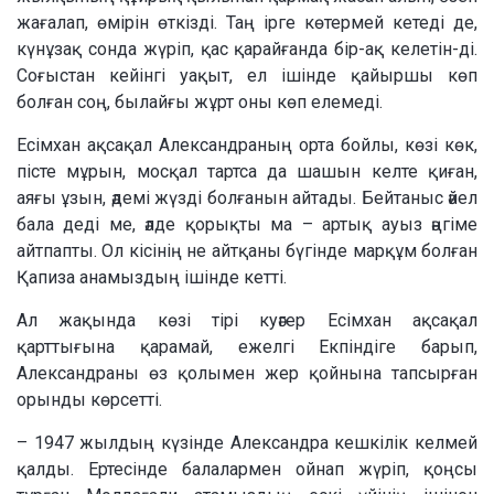
жағалап, өмірін өткізді. Таң ірге көтермей кетеді де,
күнұзақ сонда жүріп, қас қарайғанда бір-ақ келетін-ді.
Соғыстан кейінгі уақыт, ел ішінде қайыршы көп
болған соң, былайғы жұрт оны көп елемеді.
Есімхан ақсақал Александраның орта бойлы, көзі көк,
пісте мұрын, мосқал тартса да шашын келте қиған,
аяғы ұзын, әдемі жүзді болғанын айтады. Бейтаныс әйел
бала деді ме, әлде қорықты ма – артық ауыз әңгіме
айтпапты. Ол кісінің не айтқаны бүгінде марқұм болған
Қапиза анамыздың ішінде кетті.
Ал жақында көзі тірі куәгер Есімхан ақсақал
қарттығына қарамай, ежелгі Екпіндіге барып,
Александраны өз қолымен жер қойнына тапсырған
орынды көрсетті.
– 1947 жылдың күзінде Александра кешкілік келмей
қалды. Ертесінде балалармен ойнап жүріп, қоңсы