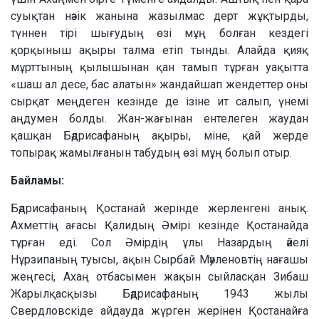
суықтан нәзік жанына жазылмас дерт жұқтырды,
түннен тірі шығудың өзі мұң болған кездегі
қорқыныш ақыры талма етіп тынды. Алайда қияқ
мұрттының қылышынан қан тамып тұрған уақытта
«шаш ал десе, бас алатын» жандайшап жендеттер оны
сырқат меңдеген кезінде де ізіне ит салып, үнемі
аңдумен болды. Жан-жағынан ентелеген жаудан
қашқан Бәдрисафаның ақыры, міне, қай жерде
топырақ жамылғанын табудың өзі мұң болып отыр.
Байламы:
Бәдрисафаның Қостанай жерінде жерленгені анық.
Ахметтің ағасы Қалидың Әмірі кезінде Қостанайда
тұрған еді. Сол Әмірдің ұлы Назардың әйелі
Нұрзипаның туысы, ақын Сырбай Мәуленовтің нағашы
жеңгесі, Ахаң отбасымен жақын сыйласқан Зибаш
Жарылқасқызы Бәдрисафаның 1943 жылы
Свердловскіде айдауда жүрген жерінен Қостанайға