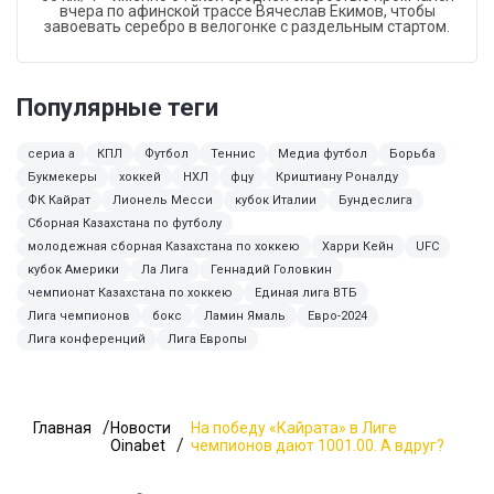
вчера по афинской трассе Вячеслав Екимов, чтобы
завоевать серебро в велогонке с раздельным стартом.
Популярные теги
сериа а
КПЛ
Футбол
Теннис
Медиа футбол
Борьба
Букмекеры
хоккей
НХЛ
фцу
Криштиану Роналду
ФК Кайрат
Лионель Месси
кубок Италии
Бундеслига
Сборная Казахстана по футболу
молодежная сборная Казахстана по хоккею
Харри Кейн
UFC
кубок Америки
Ла Лига
Геннадий Головкин
чемпионат Казахстана по хоккею
Единая лига ВТБ
Лига чемпионов
бокс
Ламин Ямаль
Евро-2024
Лига конференций
Лига Европы
Главная
Новости
На победу «Кайрата» в Лиге
Oinabet
чемпионов дают 1001.00. А вдруг?