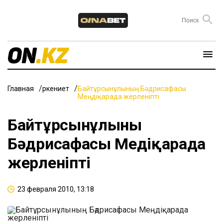
Главная
Өркениет
Байтұрсынұлының Бәдрисафасы
Меңдіқарада жерленіпті
Байтұрсынұлының
Бәдрисафасы Меңдіқарада
жерленіпті
23 февраля 2010, 13:18