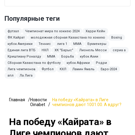
Популярные теги
футзал
Чемпионат мира по хоккею 2024
Харри Кейн
ФК Кайрат
молодежная сборная Казахстана по хоккею
Boxing
кубок Америки
Теннис
лига 1
ММА
Букмекеры
Единая лига ВТБ
НХЛ
ХК "Барыс"
Лионель Месси
сериа а
Криштиану Роналду
MMA
Борьба
кубок Азии
Сборная Казахстана по футболу
кубок Африки
Родри
Лига чемпионов
Футбол
КХЛ
Ламин Ямаль
Евро-2024
апл
Ла Лига
Главная
Новости
На победу «Кайрата» в Лиге
Oinabet
чемпионов дают 1001.00. А вдруг?
На победу «Кайрата» в
Лиге чемпионов дают