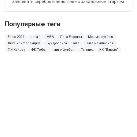
завоевать серебро в велогонке с раздельным стартом.
Популярные теги
Евро-2024
лига 1
НБА
Лига Европы
Медиа футбол
Лига конференций
Бундеслига
апл
Лига чемпионов
ФК Кайрат
ФК Тобол
минифутбол
Теннис
ХК "Барыс"
КПЛ
МЧМ-2024
НХЛ
Букмекеры
кубок Англии
Ла Лига
чемпионат Казахстана по хоккею
бокс
лига1
Чемпионат мира по хоккею 2024
Ламин Ямаль
Криштиану Роналду
Харри Кейн
ММА
Борьба
Единая лига ВТБ
Главная
Новости
На победу «Кайрата» в Лиге
Oinabet
чемпионов дают 1001.00. А вдруг?
На победу «Кайрата» в