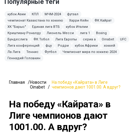
Популярные теги
кубок Азии
КПЛ
МЧМ-2024
футзал
чемпионат Казахстана по хоккею
Харри Кейн
ФК Кайрат
ХК "Барыс"
Единая лига ВТБ
кубок Италии
Криштиану Роналду
Лионель Месси
лига 1
Boxing
Бундеслига
ФК Тобол
Лига Европы
сериа а
Oinabet
UFC
Лига конференций
фцу
Родри
кубок Африки
хоккей
Ла Лига
Теннис
Футбол
Чемпионат мира по хоккею 2024
Геннадий Головкин
Главная
Новости
На победу «Кайрата» в Лиге
Oinabet
чемпионов дают 1001.00. А вдруг?
На победу «Кайрата» в
Лиге чемпионов дают
1001.00. А вдруг?