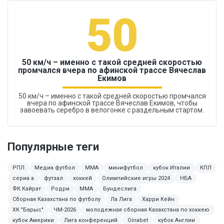
50
50 км/ч – именно с такой средней скоростью
промчался вчера по афинской трассе Вячеслав
Екимов
50 км/ч – именно с такой средней скоростью промчался
вчера по афинской трассе Вячеслав Екимов, чтобы
завоевать серебро в велогонке с раздельным стартом.
Популярные теги
РПЛ
Медиа футбол
MMA
минифутбол
кубок Италии
КПЛ
сериа а
футзал
хоккей
Олимпийские игры 2024
НБА
ФК Кайрат
Родри
ММА
Бундеслига
Сборная Казахстана по футболу
Ла Лига
Харри Кейн
ХК "Барыс"
ЧМ-2026
молодежная сборная Казахстана по хоккею
кубок Америки
Лига конференций
Oinabet
кубок Англии