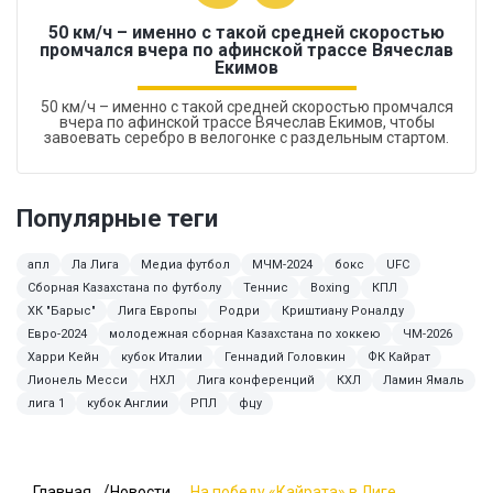
50 км/ч – именно с такой средней скоростью
промчался вчера по афинской трассе Вячеслав
Екимов
50 км/ч – именно с такой средней скоростью промчался
вчера по афинской трассе Вячеслав Екимов, чтобы
завоевать серебро в велогонке с раздельным стартом.
Популярные теги
апл
Ла Лига
Медиа футбол
МЧМ-2024
бокс
UFC
Сборная Казахстана по футболу
Теннис
Boxing
КПЛ
ХК "Барыс"
Лига Европы
Родри
Криштиану Роналду
Евро-2024
молодежная сборная Казахстана по хоккею
ЧМ-2026
Харри Кейн
кубок Италии
Геннадий Головкин
ФК Кайрат
Лионель Месси
НХЛ
Лига конференций
КХЛ
Ламин Ямаль
лига 1
кубок Англии
РПЛ
фцу
Главная
Новости
На победу «Кайрата» в Лиге