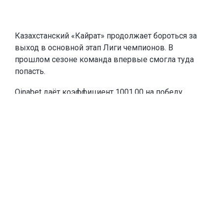
Казахстанский «Кайрат» продолжает бороться за
выход в основной этап Лиги чемпионов. В
прошлом сезоне команда впервые смогла туда
попасть.
Oinabet
даёт коэффициент 1001.00 на победу
«Кайрата» в Лиге чемпионов и
предлагает новым
игрокам
фрибеты до 20 000 тенге
. Чтобы забрать
эту сумму, каждое из первых двух пополнений
счёта должны быть от 10 000 тенге. Если игрок
пополнится на меньшую сумму, тоже получит
фрибет, равный сумме пополнения.
Тогда «Кайрат» выбил из квалификации
шотландский «Селтик» – один из самых
титулованных клубов Европы и постоянного
участника основного этапа Лиги чемпионов. В