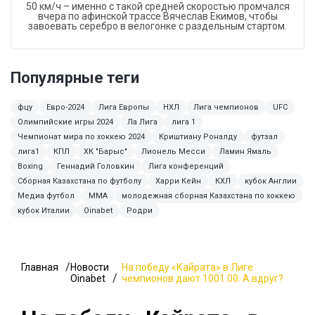
50 км/ч – именно с такой средней скоростью промчался
вчера по афинской трассе Вячеслав Екимов, чтобы
завоевать серебро в велогонке с раздельным стартом.
Популярные теги
фцу
Евро-2024
Лига Европы
НХЛ
Лига чемпионов
UFC
Олимпийские игры 2024
Ла Лига
лига 1
Чемпионат мира по хоккею 2024
Криштиану Роналду
футзал
лига1
КПЛ
ХК "Барыс"
Лионель Месси
Ламин Ямаль
Boxing
Геннадий Головкин
Лига конференций
Сборная Казахстана по футболу
Харри Кейн
КХЛ
кубок Англии
Медиа футбол
ММА
молодежная сборная Казахстана по хоккею
кубок Италии
Oinabet
Родри
Главная
Новости
На победу «Кайрата» в Лиге
Oinabet
чемпионов дают 1001.00. А вдруг?