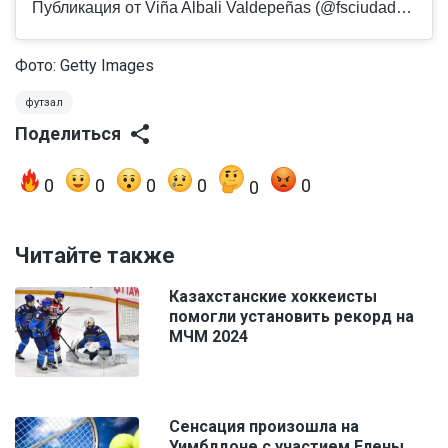
Публикация от Viña Albali Valdepeñas (@fsciudaddelvino)
Фото: Getty Images
футзал
Поделиться
0
0
0
0
0
0
Читайте также
Казахстанские хоккеисты
помогли установить рекорд на
МЧМ 2024
Сенсация произошла на
Уимблдоне с участием Елены