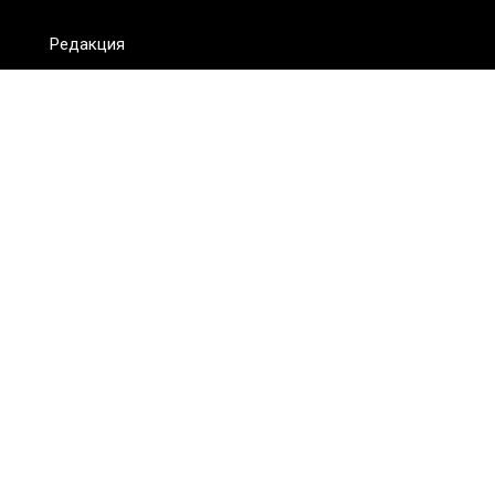
Редакция
FAQ
Обратная связь
Для СМИ
Пользовательское соглашение
Для лиц
старше 18 лет
Сетевое издание ON.KZ. Главный редактор: Алексей Тян.