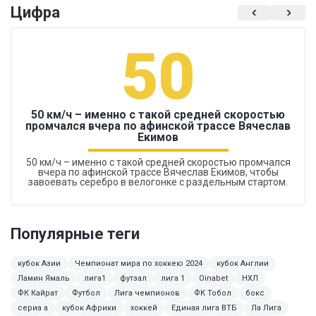
Цифра
50
50 км/ч – именно с такой средней скоростью
промчался вчера по афинской трассе Вячеслав
Екимов
50 км/ч – именно с такой средней скоростью промчался
вчера по афинской трассе Вячеслав Екимов, чтобы
завоевать серебро в велогонке с раздельным стартом.
Популярные теги
кубок Азии
Чемпионат мира по хоккею 2024
кубок Англии
Ламин Ямаль
лига1
футзал
лига 1
Oinabet
НХЛ
ФК Кайрат
Футбол
Лига чемпионов
ФК Тобол
бокс
сериа а
кубок Африки
хоккей
Единая лига ВТБ
Ла Лига