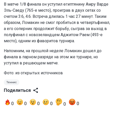
В матче 1/8 финала он уступил египтянину Амру Варде
Эль-Саеду (765-е место), проиграв в двух сетах со
счетом 3:6, 4:6. Встреча длилась 1 час 27 минут. Таким
образом, Ломакин не смог пробиться в четвертьфинал,
а его соперник продолжит борьбу, сыграв за выход в
полуфинал с новозеландцем Аджитом Раем (493-е
место), одним из фаворитов турнира.
Напомним, на прошлой неделе Ломакин дошел до
финала в парном разряде на этом же турнире, но
уступил в решающем матче.
Фото: из открытых источников
Теннис
Поделиться
0
0
0
0
0
0