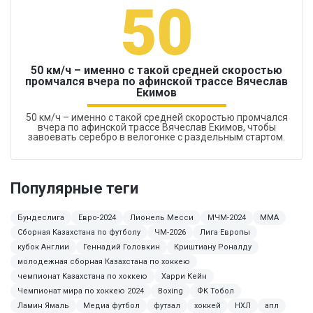
50
50 км/ч – именно с такой средней скоростью
промчался вчера по афинской трассе Вячеслав
Екимов
50 км/ч – именно с такой средней скоростью промчался
вчера по афинской трассе Вячеслав Екимов, чтобы
завоевать серебро в велогонке с раздельным стартом.
Популярные теги
Бундеслига
Евро-2024
Лионель Месси
МЧМ-2024
ММА
Сборная Казахстана по футболу
ЧМ-2026
Лига Европы
кубок Англии
Геннадий Головкин
Криштиану Роналду
молодежная сборная Казахстана по хоккею
чемпионат Казахстана по хоккею
Харри Кейн
Чемпионат мира по хоккею 2024
Boxing
ФК Тобол
Ламин Ямаль
Медиа футбол
футзал
хоккей
НХЛ
апл