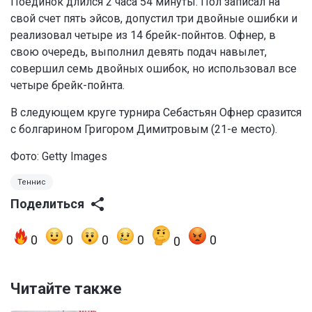
Поединок длился 2 часа 54 минуты. Пол записал на
свой счет пять эйсов, допустил три двойные ошибки и
реализовал четыре из 14 брейк-пойнтов. Офнер, в
свою очередь, выполнил девять подач навылет,
совершил семь двойных ошибок, но использовал все
четыре брейк-пойнта.
В следующем круге турнира Себастьян Офнер сразится
с болгарином Григором Димитровым (21-е место).
Фото: Getty Images
Теннис
Поделиться
0
0
0
0
0
0
Читайте также