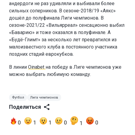
андердоги не раз удивляли и выбивали более
сильных соперников. В сезоне-2018/19 «Аякс»
дошёл до полуфинала Лиги чемпионов. В
сезоне-2021/22 «Вильярреал» сенсационно выбил
«Баварию» и тоже оказался в полуфинале. А
«Будё-Глимт» за несколько лет превратился из
малоизвестного клуба в постоянного участника
поздних стадий еврокубков.
В линии
Oinabet
на победу в Лиге чемпионов уже
можно выбрать любимую команду.
Футбол
Лига чемпионов
Поделиться
0
1
1
0
0
1