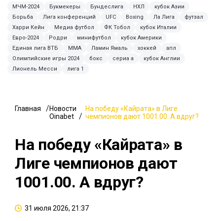
МЧМ-2024
Букмекеры
Бундеслига
НХЛ
кубок Азии
Борьба
Лига конференций
UFC
Boxing
Ла Лига
футзал
Харри Кейн
Медиа футбол
ФК Тобол
кубок Италии
Евро-2024
Родри
минифутбол
кубок Америки
Единая лига ВТБ
ММА
Ламин Ямаль
хоккей
апл
Олимпийские игры 2024
бокс
сериа а
кубок Англии
Лионель Месси
лига 1
Главная
Новости
На победу «Кайрата» в Лиге
Oinabet
чемпионов дают 1001.00. А вдруг?
На победу «Кайрата» в
Лиге чемпионов дают
1001.00. А вдруг?
31 июля 2026, 21:37