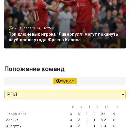
28 января 2024, 16:25
Три ключевых игрока "Ливерпуля" могут покинуть
клуб после ухода Юргена Клоппа
Положение команд
Футбол
И
В
Н
П
+/-
О
1 Краснодар
3
3
0
0
8-4
9
2 Зенит
3
2
0
1
9-2
6
3 Спартак
3
2
0
1
6-3
6