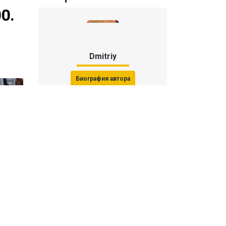
0.
Dmitriy
Биография автора
Последние статьи автора
31 июля 2026, 15:51
Последствия финала ЧМ-2026:
ФИФА начала расследование против
звезд