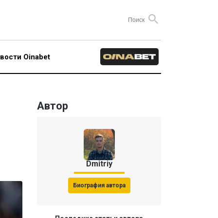
вости Oinabet
Автор
Dmitriy
Биография автора