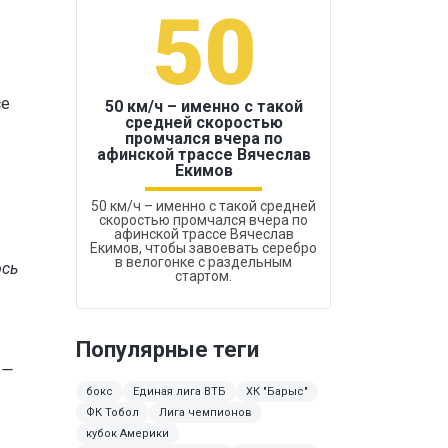
50
1
се
50 км/ч – именно с такой
средней скоростью
промчался вчера по
Бокс был узако
афинской трассе Вячеслав
Екимов
50 км/ч – именно с такой средней
скоростью промчался вчера по
афинской трассе Вячеслав
Екимов, чтобы завоевать серебро
в велогонке с раздельным
юсь
стартом.
Популярные теги
 —
бокс
Единая лига ВТБ
ХК "Барыс"
ФК Тобол
Лига чемпионов
кубок Америки