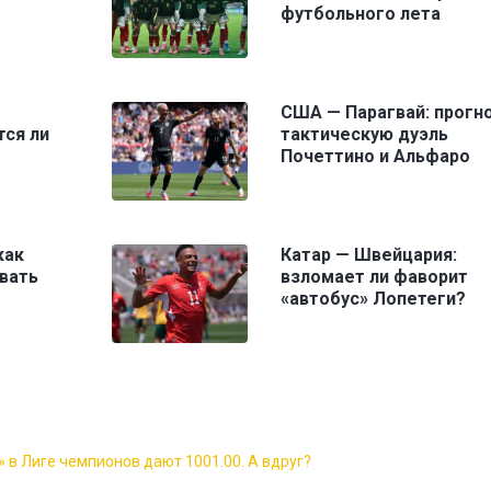
футбольного лета
США — Парагвай: прогно
тся ли
тактическую дуэль
?
Почеттино и Альфаро
как
Катар — Швейцария:
вать
взломает ли фаворит
«автобус» Лопетеги?
 в Лиге чемпионов дают 1001.00. А вдруг?