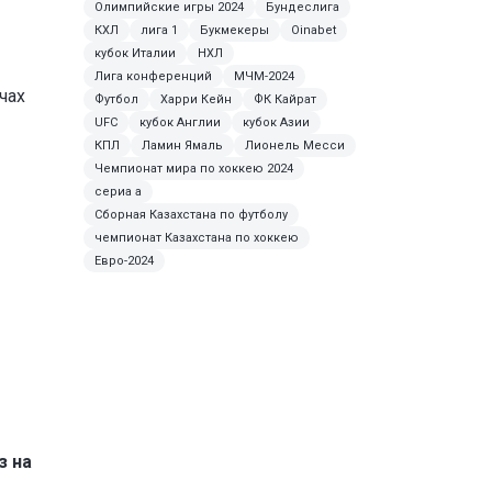
Олимпийские игры 2024
Бундеслига
КХЛ
лига 1
Букмекеры
Oinabet
кубок Италии
НХЛ
Лига конференций
МЧМ-2024
чах
Футбол
Харри Кейн
ФК Кайрат
UFC
кубок Англии
кубок Азии
КПЛ
Ламин Ямаль
Лионель Месси
Чемпионат мира по хоккею 2024
сериа а
Сборная Казахстана по футболу
чемпионат Казахстана по хоккею
Евро-2024
з на
е