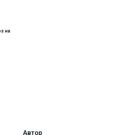
з на
Автор