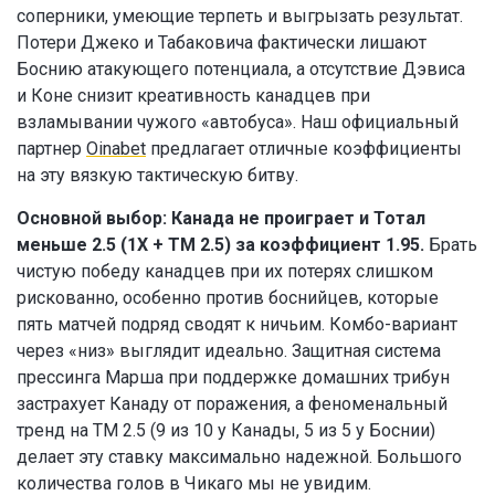
соперники, умеющие терпеть и выгрызать результат.
Потери Джеко и Табаковича фактически лишают
Боснию атакующего потенциала, а отсутствие Дэвиса
и Коне снизит креативность канадцев при
взламывании чужого «автобуса». Наш официальный
партнер
Oinabet
предлагает отличные коэффициенты
на эту вязкую тактическую битву.
Основной выбор: Канада не проиграет и Тотал
меньше 2.5 (1Х + ТМ 2.5) за коэффициент 1.95.
Брать
чистую победу канадцев при их потерях слишком
рискованно, особенно против боснийцев, которые
пять матчей подряд сводят к ничьим. Комбо-вариант
через «низ» выглядит идеально. Защитная система
прессинга Марша при поддержке домашних трибун
застрахует Канаду от поражения, а феноменальный
тренд на ТМ 2.5 (9 из 10 у Канады, 5 из 5 у Боснии)
делает эту ставку максимально надежной. Большого
количества голов в Чикаго мы не увидим.