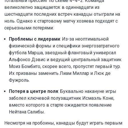
тотальный прессинг по схеме 4–4–2. Команда
великолепно защищается: в одиннадцати из
шестнадцати последних встреч канадцы отыграли на
ноль. Однако к стартовому матчу хозяева подходят с
серьезными потерями:
Проблемы с лидерами
: Из-за неоптимальной
физической формы и специфики энергозатратного
футбола Марша, звездный фланговый универсал
Альфонсо Дэвис и ведущий центральный защитник
Моиз Бомбито, скорее всего, пропустят первый тур.
Их призваны заменить Лиам Миллар и Люк де
Фужроль.
Потеря в центре поля
: Буквально накануне игры
заболел ключевой полузащитник Исмаэль Коне,
вместо которого в старте ожидается появление
Нейтана Салибы.
Несмотря на пробоины, канадцы будут играть первым