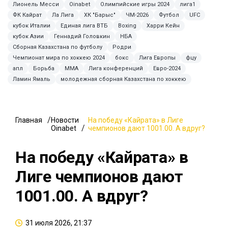
Лионель Месси
Oinabet
Олимпийские игры 2024
лига1
ФК Кайрат
Ла Лига
ХК "Барыс"
ЧМ-2026
Футбол
UFC
кубок Италии
Единая лига ВТБ
Boxing
Харри Кейн
кубок Азии
Геннадий Головкин
НБА
Сборная Казахстана по футболу
Родри
Чемпионат мира по хоккею 2024
бокс
Лига Европы
фцу
апл
Борьба
ММА
Лига конференций
Евро-2024
Ламин Ямаль
молодежная сборная Казахстана по хоккею
Главная
Новости
На победу «Кайрата» в Лиге
Oinabet
чемпионов дают 1001.00. А вдруг?
На победу «Кайрата» в
Лиге чемпионов дают
1001.00. А вдруг?
31 июля 2026, 21:37