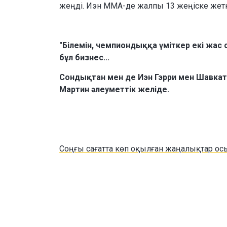
жеңді. Иэн ММА-де жалпы 13 жеңіске жетк
"Білемін, чемпиондыққа үміткер екі жас 
бұл бизнес...
Сондықтан мен де Иэн Гэрри мен Шавкат
Мартин әлеуметтік желіде.
Соңғы сағатта көп оқылған жаңалықтар ос