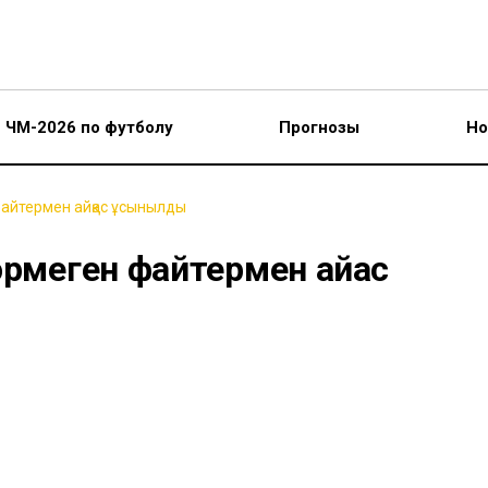
ЧМ-2026 по футболу
Прогнозы
Но
файтермен айқас ұсынылды
өрмеген файтермен айқас