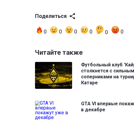
Поделиться
0
0
0
0
0
0
Читайте также
Футбольный клуб 'Кай
столкнется с сильны
соперниками на турни
Катаре
GTA VI впервые пока
в декабре