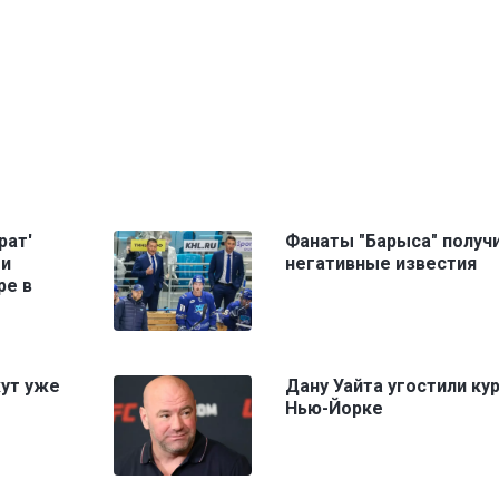
рат'
Фанаты "Барыса" получ
ми
негативные известия
ре в
жут уже
Дану Уайта угостили ку
Нью-Йорке