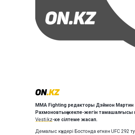
MMA Fighting редакторы Дэймон Мартин 
Рахмоновтың жекпе-жегін тамашалғысы к
Vesti.kz
-ке сілтеме жасап.
Демалыс күндері Бостонда өткен UFC 292 