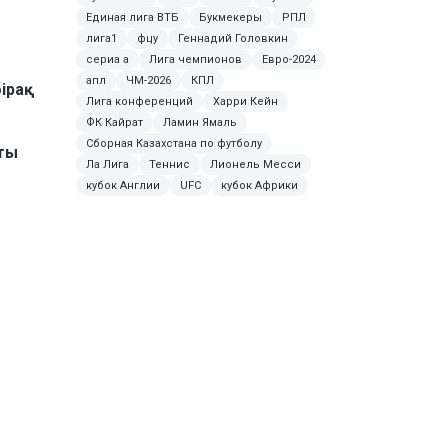
Единая лига ВТБ
Букмекеры
РПЛ
лига1
фцу
Геннадий Головкин
сериа а
Лига чемпионов
Евро-2024
апл
ЧМ-2026
КПЛ
бірақ
Лига конференций
Харри Кейн
ФК Кайрат
Ламин Ямаль
Сборная Казахстана по футболу
пты
Ла Лига
Теннис
Лионель Месси
кубок Англии
UFC
кубок Африки