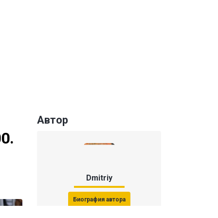
Автор
0.
Dmitriy
Биография автора