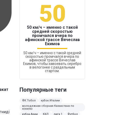
50
1
50 км/ч – именно с такой
средней скоростью
промчался вчера по
Бокс был узако
афинской трассе Вячеслав
Екимов
50 км/ч – именно с такой средней
скоростью промчался вчера по
афинской трассе Вячеслав
Екимов, чтобы завоевать серебро
в велогонке с раздельным
стартом.
Популярные теги
вкат
ФК Тобол
кубок Италии
молодежная сборная Казахстана по
хоккею
гниді
кубок Азии
КХЛ
лига 1
Футбол