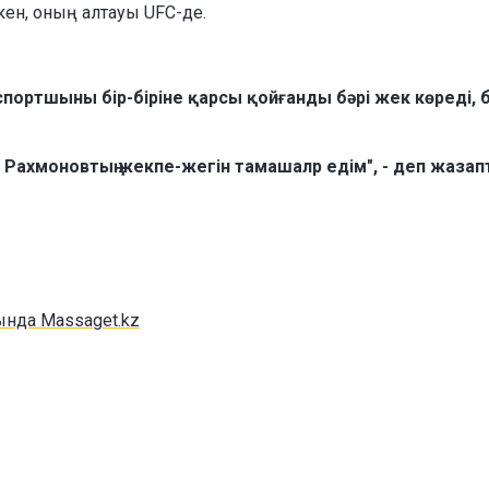
ен, оның алтауы UFC-де.
спортшыны бір-біріне қарсы қойғанды бәрі жек көреді, 
 Рахмоновтың жекпе-жегін тамашалр едім", - деп жаза
ында Massaget.kz