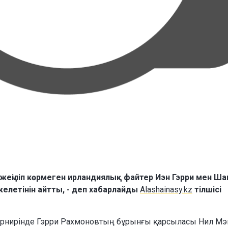
жеңіліп көрмеген ирландиялық файтер Иэн Гэрри мен Ша
елетінін айтты, - деп хабарлайды
Alashainasy.kz
тілшісі
турнирінде Гэрри Рахмоновтың бұрынғы қарсыласы Нил Мэ