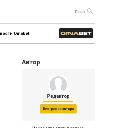
вости Oinabet
Автор
Редактор
Биография автора