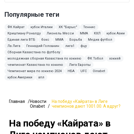
Популярные теги
ФК Кайрат
кубок Италии
ХК "Барыс"
Теннис
Криштиану Роналду
Лионель Месси
ММА
КХЛ
кубок Азии
Единая лига ВТБ
бокс
MMA
Борьба
Медиа футбол
Ла Лига
Геннадий Головкин
лига1
фцу
Сборная Казахстана по футболу
молодежная сборная Казахстана по хоккею
ФК Тобол
хоккей
чемпионат Казахстана по хоккею
Лига Европы
Чемпионат мира по хоккею 2024
НБА
UFC
Oinabet
кубок Америки
апл
Главная
Новости
На победу «Кайрата» в Лиге
Oinabet
чемпионов дают 1001.00. А вдруг?
На победу «Кайрата» в