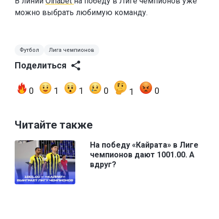
В линии
Oinabet
на победу в Лиге чемпионов уже
можно выбрать любимую команду.
Футбол
Лига чемпионов
Поделиться
0
1
1
0
0
1
Читайте также
На победу «Кайрата» в Лиге
чемпионов дают 1001.00. А
вдруг?