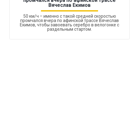
промчался вчера по афинской трассе
Вячеслав Екимов
50 км/ч – именно с такой средней скоростью
промчался вчера по афинской трассе Вячеслав
Екимов, чтобы завоевать серебро в велогонке с
раздельным стартом.