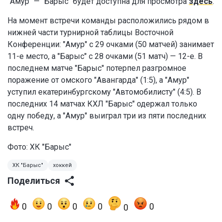
"Амур" — "Барыс" будет доступна для просмотра
здесь
.
На момент встречи команды расположились рядом в
нижней части турнирной таблицы Восточной
Конференции: "Амур" с 29 очками (50 матчей) занимает
11-е место, а "Барыс" с 28 очками (51 матч) — 12-е. В
последнем матче "Барыс" потерпел разгромное
поражение от омского "Авангарда" (1:5), а "Амур"
уступил екатеринбургскому "Автомобилисту" (4:5). В
последних 14 матчах КХЛ "Барыс" одержал только
одну победу, а "Амур" выиграл три из пяти последних
встреч.
Фото: ХК "Барыс"
ХК "Барыс"
хоккей
Поделиться
0
0
0
0
0
0