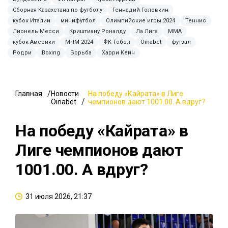
Сборная Казахстана по футболу
Геннадий Головкин
кубок Италии
минифутбол
Олимпийские игры 2024
Теннис
Лионель Месси
Криштиану Роналду
Ла Лига
ММА
кубок Америки
МЧМ-2024
ФК Тобол
Oinabet
футзал
Родри
Boxing
Борьба
Харри Кейн
Главная
Новости
На победу «Кайрата» в Лиге
Oinabet
чемпионов дают 1001.00. А вдруг?
На победу «Кайрата» в
Лиге чемпионов дают
1001.00. А вдруг?
31 июля 2026, 21:37