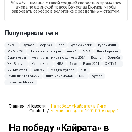
50 км/ч – именно с такой средней скоростью промчался
вчера по афинской трассе Вячеслав Екимов, чтобы
завоевать серебро в велогонке с раздельным стартом.
Популярные теги
лига1
Футбол
сериа а
апл
кубок Англии
кубок Азии
МЧМ-2024
Лига конференций
лига 1
ММА
Лига Европы
Букмекеры
Чемпионат мира по хоккею 2024
Boxing
Борьба
ХК "Барыс"
Харри Кейн
НБА
бокс
Евро-2024
ФК Тобол
минифутбол
хоккей
Медиа футбол
КПЛ
Геннадий Головкин
Лига чемпионов
КХЛ
футзал
Лионель Месси
Главная
Новости
На победу «Кайрата» в Лиге
Oinabet
чемпионов дают 1001.00. А вдруг?
На победу «Кайрата» в