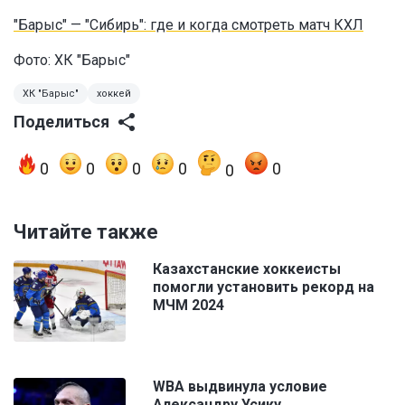
"Барыс" — "Сибирь": где и когда смотреть матч КХЛ
Фото: ХК "Барыс"
ХК "Барыс"
хоккей
Поделиться
0
0
0
0
0
0
Читайте также
Казахстанские хоккеисты
помогли установить рекорд на
МЧМ 2024
WBA выдвинула условие
Александру Усику