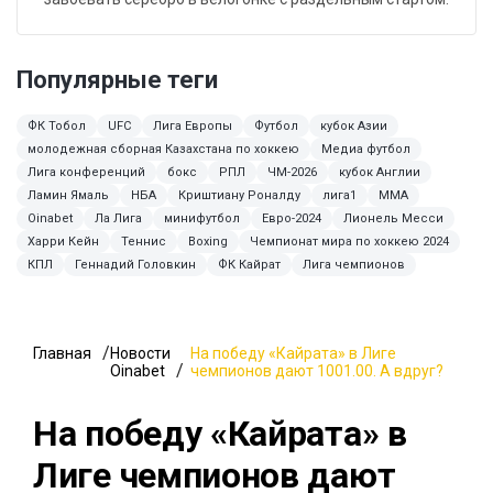
Популярные теги
ФК Тобол
UFC
Лига Европы
Футбол
кубок Азии
молодежная сборная Казахстана по хоккею
Медиа футбол
Лига конференций
бокс
РПЛ
ЧМ-2026
кубок Англии
Ламин Ямаль
НБА
Криштиану Роналду
лига1
ММА
Oinabet
Ла Лига
минифутбол
Евро-2024
Лионель Месси
Харри Кейн
Теннис
Boxing
Чемпионат мира по хоккею 2024
КПЛ
Геннадий Головкин
ФК Кайрат
Лига чемпионов
Главная
Новости
На победу «Кайрата» в Лиге
Oinabet
чемпионов дают 1001.00. А вдруг?
На победу «Кайрата» в
Лиге чемпионов дают