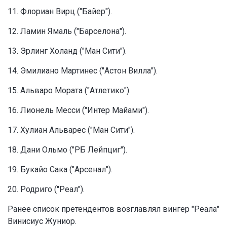
11. Флориан Вирц ("Байер").
12. Ламин Ямаль ("Барселона").
13. Эрлинг Холанд ("Ман Сити").
14. Эмилиано Мартинес ("Астон Вилла").
15. Альваро Мората ("Атлетико").
16. Лионель Месси ("Интер Майами").
17. Хулиан Альварес ("Ман Сити").
18. Дани Ольмо ("РБ Лейпциг").
19. Букайо Сака ("Арсенал").
20. Родриго ("Реал").
Ранее список претендентов возглавлял вингер "Реала"
Винисиус Жуниор.