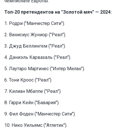
чемпионате Европы.
Топ-20 претендентов на "Золотой мяч" — 2024:
1. Родри ("Манчестер Сити").
2. Винисиус Жуниор ("Реал").
3. Джуд Беллингем ("Реал").
4. Даниэль Карвахаль ("Реал").
5. Лаутаро Мартинес ("Интер Милан").
6. Тони Кроос ("Реал").
7. Килиан Мбаппе ("Реал").
8. Гарри Кейн ("Бавария").
9. Фил Фоден ("Манчестер Сити").
10. Нико Уильямс ("Атлетик").