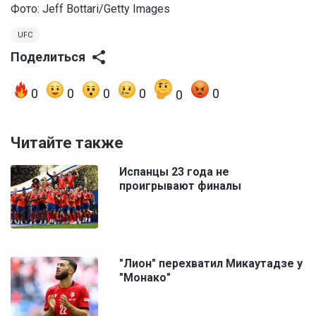
Фото:
Jeff Bottari/Getty Images
UFC
Поделиться
0
0
0
0
0
0
Читайте также
Испанцы 23 года не
проигрывают финалы
"Лион" перехватил Микаутадзе у
"Монако"