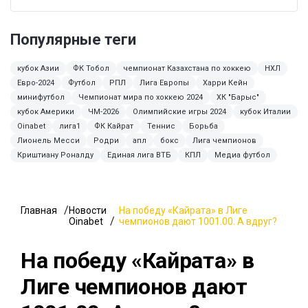
Популярные теги
кубок Азии
ФК Тобол
чемпионат Казахстана по хоккею
НХЛ
Евро-2024
Футбол
РПЛ
Лига Европы
Харри Кейн
минифутбол
Чемпионат мира по хоккею 2024
ХК "Барыс"
кубок Америки
ЧМ-2026
Олимпийские игры 2024
кубок Италии
Oinabet
лига1
ФК Кайрат
Теннис
Борьба
Лионель Месси
Родри
апл
бокс
Лига чемпионов
Криштиану Роналду
Единая лига ВТБ
КПЛ
Медиа футбол
Главная
Новости
На победу «Кайрата» в Лиге
Oinabet
чемпионов дают 1001.00. А вдруг?
На победу «Кайрата» в
Лиге чемпионов дают