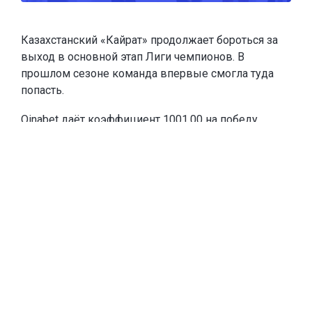
Казахстанский «Кайрат» продолжает бороться за
выход в основной этап Лиги чемпионов. В
прошлом сезоне команда впервые смогла туда
попасть.
Oinabet
даёт коэффициент 1001.00 на победу
«Кайрата» в Лиге чемпионов и
предлагает новым
игрокам
фрибеты до 20 000 тенге
. Чтобы забрать
эту сумму, каждое из первых двух пополнений
счёта должны быть от 10 000 тенге. Если игрок
пополнится на меньшую сумму, тоже получит
фрибет, равный сумме пополнения.
Тогда «Кайрат» выбил из квалификации
шотландский «Селтик» – один из самых
титулованных клубов Европы и постоянного
участника основного этапа Лиги чемпионов. В