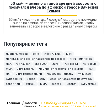
50 км/ч – именно с такой средней скоростью
промчался вчера по афинской трассе Вячеслав
Екимов
50 км/ч – именно с такой средней скоростью промчался
вчера по афинской трассе Вячеслав Екимов, чтобы
завоевать серебро в велогонке с раздельным стартом.
Популярные теги
Лионель Месси
бокс
кубок Англии
КПЛ
молодежная сборная Казахстана по хоккею
Лига чемпионов
НБА
ФК Кайрат
Евро-2024
лига 1
ФК Тобол
ХК "Барыс"
ММА
Лига Европы
чемпионат Казахстана по хоккею
КХЛ
НХЛ
Лига конференций
Криштиану Роналду
МЧМ-2024
Бундеслига
Boxing
фцу
Сборная Казахстана по футболу
Харри Кейн
хоккей
MMA
сериа а
Oinabet
Букмекеры
Главная
Новости
На победу «Кайрата» в Лиге