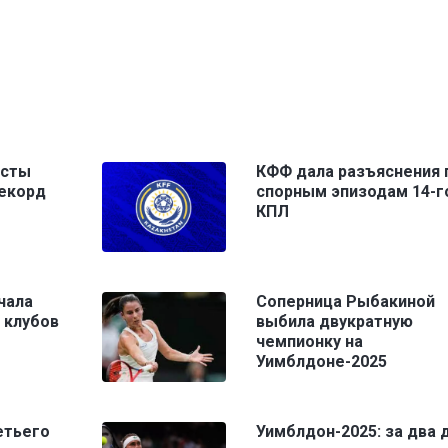
исты
КФФ дала разъяснения 
рекорд
спорным эпизодам 14-г
КПЛ
чала
Соперница Рыбакиной
 клубов
выбила двукратную
чемпионку на
Уимблдоне-2025
етьего
Уимблдон-2025: за два 