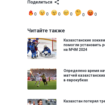
Поделиться
0
0
0
0
0
0
Читайте также
Казахстанские хокке
помогли установить 
на МЧМ 2024
Определено время на
матчей казахстанских
в еврокубках
Казахстан потерял тр