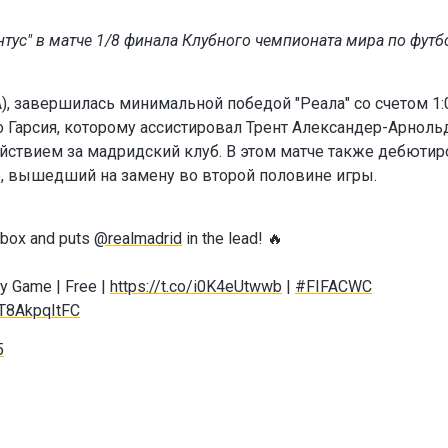
тус" в матче 1/8 финала Клубного чемпионата мира по футб
, завершилась минимальной победой "Реала" со счетом 1:0
о Гарсия, которому ассистировал Трент Александер-Арнольд
ствием за мадридский клуб. В этом матче также дебютир
е, вышедший на замену во второй половине игры.
e box and puts
@realmadrid
in the lead! 🔥
ry Game | Free |
https://t.co/i0K4eUtwwb
|
#FIFACWC
/T8AkpqItFC
5