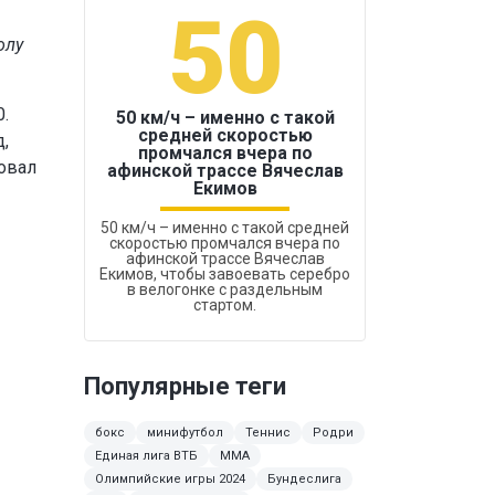
50
1
олу
.
50 км/ч – именно с такой
средней скоростью
,
промчался вчера по
Бокс был узако
овал
афинской трассе Вячеслав
Екимов
50 км/ч – именно с такой средней
скоростью промчался вчера по
афинской трассе Вячеслав
Екимов, чтобы завоевать серебро
в велогонке с раздельным
стартом.
Популярные теги
бокс
минифутбол
Теннис
Родри
Единая лига ВТБ
ММА
Олимпийские игры 2024
Бундеслига