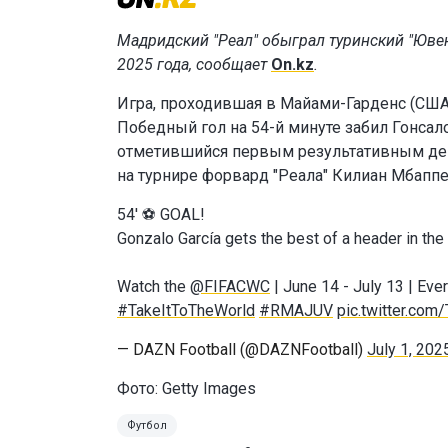
Мадридский "Реал" обыграл туринский "Ювен
2025 года, сообщает
On.kz
.
Игра, проходившая в Майами-Гарденс (США)
Победный гол на 54-й минуте забил Гонсал
отметившийся первым результативным дей
на турнире форвард "Реала" Килиан Мбапп
54' ⚽ GOAL!
Gonzalo García gets the best of a header in th
Watch the
@FIFACWC
| June 14 - July 13 | Eve
#TakeItToTheWorld
#RMAJUV
pic.twitter.com
— DAZN Football (@DAZNFootball)
July 1, 202
Фото: Getty Images
Футбол