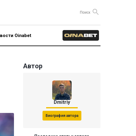
вости Oinabet
Автор
Dmitriy
Биография автора