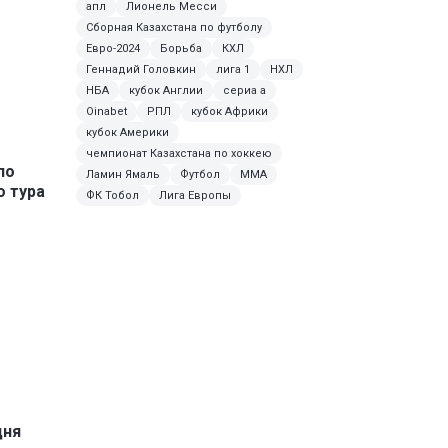
апл
Лионель Месси
Сборная Казахстана по футболу
Евро-2024
Борьба
КХЛ
Геннадий Головкин
лига 1
НХЛ
НБА
кубок Англии
сериа а
Oinabet
РПЛ
кубок Африки
кубок Америки
чемпионат Казахстана по хоккею
по
Ламин Ямаль
Футбол
MMA
о тура
ФК Тобол
Лига Европы
дня