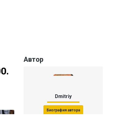
Автор
0.
Dmitriy
Биография автора
Последние статьи автора