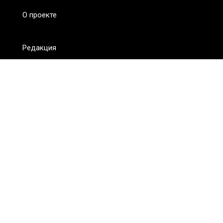
О проекте
Редакция
FAQ
Обратная связь
Для СМИ
Пользовательское соглашение