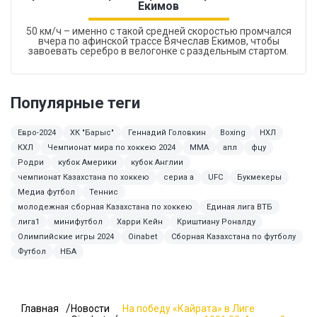
Екимов
50 км/ч – именно с такой средней скоростью промчался
вчера по афинской трассе Вячеслав Екимов, чтобы
завоевать серебро в велогонке с раздельным стартом.
Популярные теги
Евро-2024
ХК "Барыс"
Геннадий Головкин
Boxing
НХЛ
КХЛ
Чемпионат мира по хоккею 2024
ММА
апл
фцу
Родри
кубок Америки
кубок Англии
чемпионат Казахстана по хоккею
сериа а
UFC
Букмекеры
Медиа футбол
Теннис
молодежная сборная Казахстана по хоккею
Единая лига ВТБ
лига1
минифутбол
Харри Кейн
Криштиану Роналду
Олимпийские игры 2024
Oinabet
Сборная Казахстана по футболу
Футбол
НБА
Главная
Новости
На победу «Кайрата» в Лиге