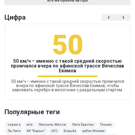
Все материалы автора
Цифра
50
50 км/ч – именно с такой средней скоростью
промчался вчера по афинской трассе Вячеслав
Екимов
50 км/ч – именно с такой средней скоростью промчался
вчера по афинской трассе Вячеслав Екимов, чтобы
завоевать серебро в велогонке с раздельным стартом.
Популярные теги
сериа а
апл
Лионель Месси
Лига Европы
Теннис
Ла Лига
ХК "Барыс"
UFC
Борьба
кубок Италии