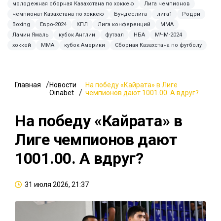
молодежная сборная Казахстана по хоккею
Лига чемпионов
чемпионат Казахстана по хоккею
Бундеслига
лига1
Родри
Boxing
Евро-2024
КПЛ
Лига конференций
ММА
Ламин Ямаль
кубок Англии
футзал
НБА
МЧМ-2024
хоккей
MMA
кубок Америки
Сборная Казахстана по футболу
Главная
Новости
На победу «Кайрата» в Лиге
Oinabet
чемпионов дают 1001.00. А вдруг?
На победу «Кайрата» в
Лиге чемпионов дают
1001.00. А вдруг?
31 июля 2026, 21:37