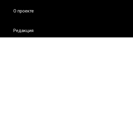
О проекте
Редакция
FAQ
Обратная связь
Для СМИ
Пользовательское соглашение