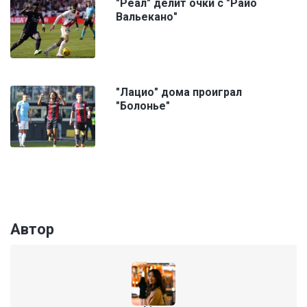
"Реал" делит очки с "Райо
Вальекано"
"Лацио" дома проиграл
"Болонье"
Автор