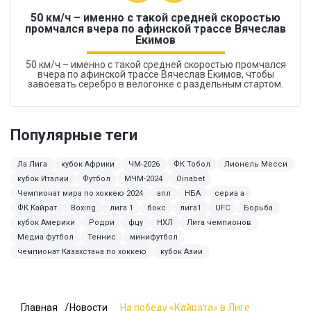
50 км/ч – именно с такой средней скоростью
промчался вчера по афинской трассе Вячеслав
Екимов
50 км/ч – именно с такой средней скоростью промчался
вчера по афинской трассе Вячеслав Екимов, чтобы
завоевать серебро в велогонке с раздельным стартом.
Популярные теги
Ла Лига
кубок Африки
ЧМ-2026
ФК Тобол
Лионель Месси
кубок Италии
Футбол
МЧМ-2024
Oinabet
Чемпионат мира по хоккею 2024
апл
НБА
сериа а
ФК Кайрат
Boxing
лига 1
бокс
лига1
UFC
Борьба
кубок Америки
Родри
фцу
НХЛ
Лига чемпионов
Медиа футбол
Теннис
минифутбол
чемпионат Казахстана по хоккею
кубок Азии
Главная
Новости
На победу «Кайрата» в Лиге