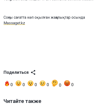
Соңғы сағатта көп оқылған жаңалықтар осында
Massaget.kz
Поделиться
0
0
0
0
0
0
Читайте также