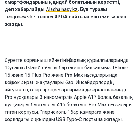
смартфондарының қандай болатынын көрсетті, -
деп хабарлайды
Alashainasy.kz
. Бұл туралы
Tengrinews.kz
тілшісі 4PDA сайтына сілтеме жасап
жазды.
Суретте қорғаныш әйнегінің барлық құрылғыларында
"Dynamic Island" ойығы бар екенін байқаймыз. ІPhone
15 және 15 Plus Pro және Pro Max нұсқаларында
кеңірек экран жақтаулары бар. Инсайдерлердің
айтуынша, олар процессорлармен де ерекшеленеді.
Pro нұсқалары 3 нанометрлік Apple A17 болса, базалық
нұсқалары былтырғы A16 болатын. Pro Max нұсқалары
титан корпусы, "перископы" бар камераға және
сериядағы ең жылдам USB Type-C портына жатады.