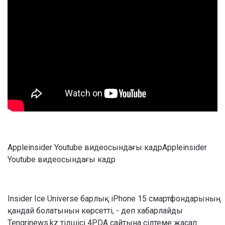
Appleinsider Youtube видеосындағы кадрAppleinsider
Youtube видеосындағы кадр
Insider Ice Universe барлық iPhone 15 смартфондарының
қандай болатынын көрсетті, - деп хабарлайды
Tengrinews.kz тілшісі 4PDA сайтына сілтеме жасап.