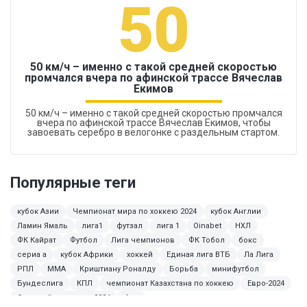
50
50 км/ч – именно с такой средней скоростью
промчался вчера по афинской трассе Вячеслав
Екимов
50 км/ч – именно с такой средней скоростью промчался
вчера по афинской трассе Вячеслав Екимов, чтобы
завоевать серебро в велогонке с раздельным стартом.
Популярные теги
кубок Азии
Чемпионат мира по хоккею 2024
кубок Англии
Ламин Ямаль
лига1
футзал
лига 1
Oinabet
НХЛ
ФК Кайрат
Футбол
Лига чемпионов
ФК Тобол
бокс
сериа а
кубок Африки
хоккей
Единая лига ВТБ
Ла Лига
РПЛ
ММА
Криштиану Роналду
Борьба
минифутбол
Бундеслига
КПЛ
чемпионат Казахстана по хоккею
Евро-2024
Олимпийские игры 2024
фцу