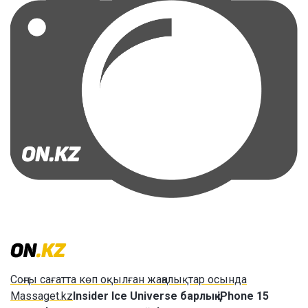
Соңғы сағатта көп оқылған жаңалықтар осында
Massaget.kz
Insider Ice Universe барлық iPhone 15