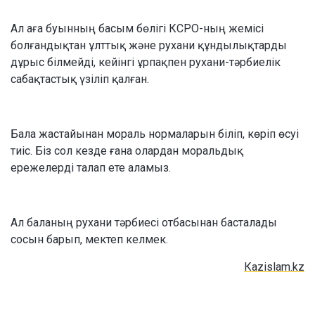
Ал аға буынның басым бөлігі КСРО-ның жемісі
болғандықтан ұлттық және рухани құндылықтарды
дұрыс білмейді, кейінгі ұрпақпен рухани-тәрбиелік
сабақтастық үзіліп қалған.
Бала жастайынан мораль нормаларын біліп, көріп өсуі
тиіс. Біз сол кезде ғана олардан моральдық
ережелерді талап ете аламыз.
Ал баланың рухани тәрбиесі отбасынан басталады
сосын барып, мектеп келмек.
Кazislam.kz