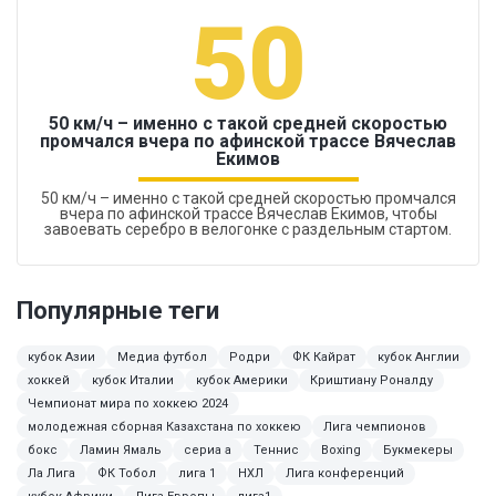
50
50 км/ч – именно с такой средней скоростью
промчался вчера по афинской трассе Вячеслав
Екимов
50 км/ч – именно с такой средней скоростью промчался
вчера по афинской трассе Вячеслав Екимов, чтобы
завоевать серебро в велогонке с раздельным стартом.
Популярные теги
кубок Азии
Медиа футбол
Родри
ФК Кайрат
кубок Англии
хоккей
кубок Италии
кубок Америки
Криштиану Роналду
Чемпионат мира по хоккею 2024
молодежная сборная Казахстана по хоккею
Лига чемпионов
бокс
Ламин Ямаль
сериа а
Теннис
Boxing
Букмекеры
Ла Лига
ФК Тобол
лига 1
НХЛ
Лига конференций