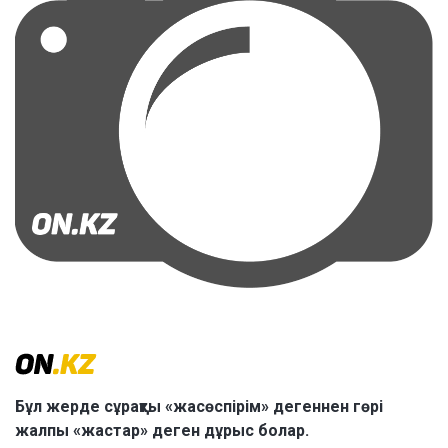
Бұл жерде сұрақты «жасөспірім» дегеннен гөрі
жалпы «жастар» деген дұрыс болар.