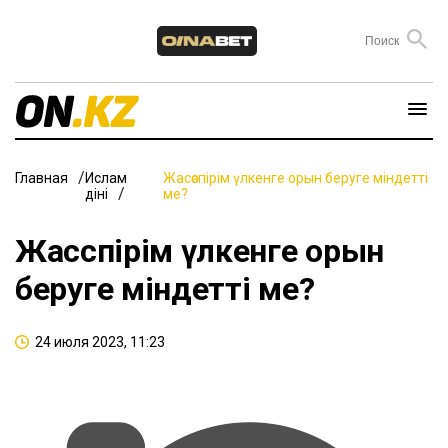
Главная
Ислам
Жасөспірім үлкенге орын беруге міндетті
діні
ме?
Жасөспірім үлкенге орын
беруге міндетті ме?
24 июля 2023, 11:23