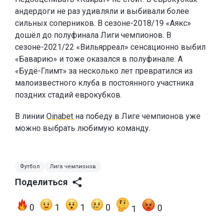
андердоги не раз удивляли и выбивали более
сильных соперников. В сезоне-2018/19 «Аякс»
дошёл до полуфинала Лиги чемпионов. В
сезоне-2021/22 «Вильярреал» сенсационно выбил
«Баварию» и тоже оказался в полуфинале. А
«Будё-Глимт» за несколько лет превратился из
малоизвестного клуба в постоянного участника
поздних стадий еврокубков.
В линии
Oinabet
на победу в Лиге чемпионов уже
можно выбрать любимую команду.
Футбол
Лига чемпионов
Поделиться
0
1
1
0
0
1