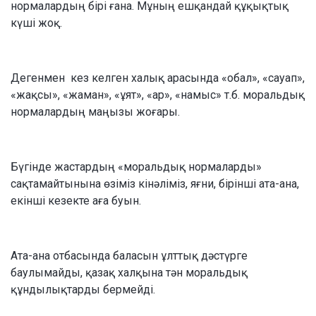
нормалардың бірі ғана. Мұның ешқандай құқықтық
күші жоқ.
Дегенмен кез келген халық арасында «обал», «сауап»,
«жақсы», «жаман», «ұят», «ар», «намыс» т.б. моральдық
нормалардың маңызы жоғары.
Бүгінде жастардың «моральдық нормаларды»
сақтамайтынына өзіміз кінәліміз, яғни, бірінші ата-ана,
екінші кезекте аға буын.
Ата-ана отбасында баласын ұлттық дәстүрге
баулымайды, қазақ халқына тән моральдық
құндылықтарды бермейді.