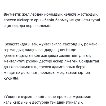
Әлеуметтік желілерден қоғамдық көлікте жастардың
ересек кісілерге орын беріп-бермеуіне қатысты түрлі
оқиғаларды көріп келеміз.
Қазақстандағы заң жүйесі англо-саксондық, романо-
германдық сияқты заңдардың негізінде
қаланғандықтан көп жағдайда халықтың ұлттық
менталитеті, рухани дәстүрі ескерілмеген. Сондықтан
да «жас азаматтың ересек адамға орын беруі
міндетті» деген заң нормасы жоқ, азаматтар тең
құқылы.
«Үлкенге құрмет, кішіге ізет» ережесі мұсылман
халықтарының дәстүріне тән діни-этикалық