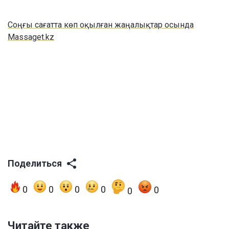
Соңғы сағатта көп оқылған жаңалықтар осында
Massaget.kz
Поделиться
0
0
0
0
0
0
Читайте также