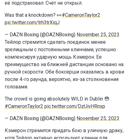
её подстраховал. Счёт не открыл.
Was that a knockdown? 👀
#CameronTaylor2
pic.twitter.com/trh3trXiqJ
— DAZN Boxing (@DAZNBoxing)
November 25, 2023
Тейлор стремится сделать поединок менее
зрелищным с постоянными клинчами, успешно
компенсируя ударную мощь Кэмерон. Ее
преимущество на ближней дистанции основано на
ручной скорости. Обе боксерши оказались в крови
после 4-го раунда, вероятно, из-за столкновения
головами.
The crowd is going absolutely WILD in Dublin 😳
#CameronTaylor2
pic.twitter.com/DzUivHRnxp
— DAZN Boxing (@DAZNBoxing)
November 25, 2023
Кэмерон стремится придать бою в уличную драку,
хотя Тейлор активно использует клинчи для