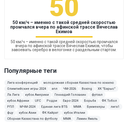
50
50 км/ч – именно с такой средней скоростью
промчался вчера по афинской трассе Вячеслав
Екимов
50 км/ч – именно с такой средней скоростью промчался
вчера по афинской трассе Вячеслав Екимов, чтобы
завоевать серебро в велогонке с раздельным стартом.
Популярные теги
Лига конференций
молодежная сборная Казахстана по хоккею
Олимпийские игры 2024
апл
ЧМ-2026
Boxing
ХК "Барыс"
Ла Лига
кубок Америки
Геннадий Головкин
футзал
кубок Африки
UFC
Родри
Евро-2024
Борьба
ФК Тобол
РПЛ
МЧМ-2024
Единая лига ВТБ
MMA
Букмекеры
лига1
фцу
кубок Азии
ФК Кайрат
кубок Италии
Сборная Казахстана по футболу
ММА
Ламин Ямаль