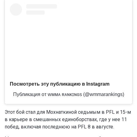
Посмотреть эту публикацию в Instagram
Публикация от ᴡᴍᴍᴀ ʀᴀɴᴋɪɴɢs (@wmmarankings)
Этот бой стал для Мохнаткиной седьмым в PFL и 15-м
в карьере в смешанных единоборствах, где у нее 11
побед, включая последнюю на PFL 8 в августе.