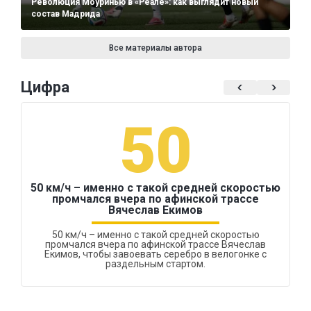
Революция Моуринью в «Реале»: как выглядит новый
состав Мадрида
Все материалы автора
Цифра
50
50 км/ч – именно с такой средней скоростью
промчался вчера по афинской трассе
Вячеслав Екимов
50 км/ч – именно с такой средней скоростью
промчался вчера по афинской трассе Вячеслав
Екимов, чтобы завоевать серебро в велогонке с
раздельным стартом.