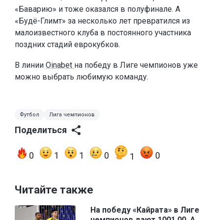
«Баварию» и тоже оказался в полуфинале. А
«Будё-Глимт» за несколько лет превратился из
малоизвестного клуба в постоянного участника
поздних стадий еврокубков.
В линии
Oinabet
на победу в Лиге чемпионов уже
можно выбрать любимую команду.
Футбол
Лига чемпионов
Поделиться
0
1
1
0
0
1
Читайте также
На победу «Кайрата» в Лиге
чемпионов дают 1001.00. А