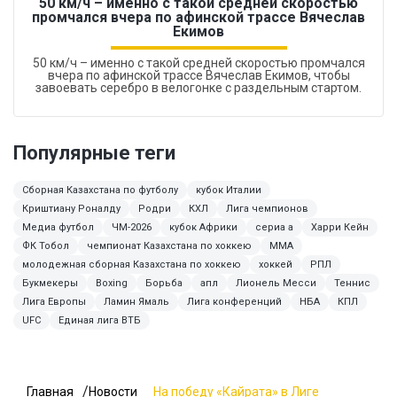
50 км/ч – именно с такой средней скоростью
промчался вчера по афинской трассе Вячеслав
Екимов
50 км/ч – именно с такой средней скоростью промчался
вчера по афинской трассе Вячеслав Екимов, чтобы
завоевать серебро в велогонке с раздельным стартом.
Популярные теги
Сборная Казахстана по футболу
кубок Италии
Криштиану Роналду
Родри
КХЛ
Лига чемпионов
Медиа футбол
ЧМ-2026
кубок Африки
сериа а
Харри Кейн
ФК Тобол
чемпионат Казахстана по хоккею
ММА
молодежная сборная Казахстана по хоккею
хоккей
РПЛ
Букмекеры
Boxing
Борьба
апл
Лионель Месси
Теннис
Лига Европы
Ламин Ямаль
Лига конференций
НБА
КПЛ
UFC
Единая лига ВТБ
Главная
Новости
На победу «Кайрата» в Лиге