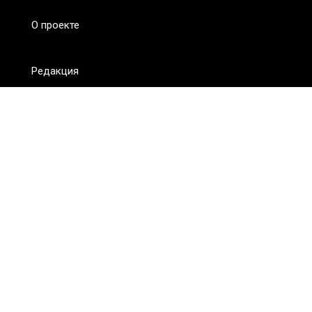
О проекте
Редакция
FAQ
Обратная связь
Для СМИ
Пользовательское соглашение