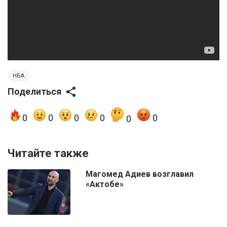
НБА
Поделиться
0
0
0
0
0
0
Читайте также
Магомед Адиев возглавил
«Актобе»