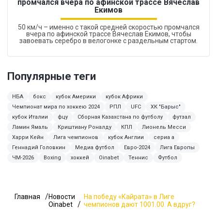
промчался вчера по афинской трассе Вячеслав
Екимов
50 км/ч – именно с такой средней скоростью промчался
вчера по афинской трассе Вячеслав Екимов, чтобы
завоевать серебро в велогонке с раздельным стартом.
Популярные теги
НБА
бокс
кубок Америки
кубок Африки
Чемпионат мира по хоккею 2024
РПЛ
UFC
ХК "Барыс"
кубок Италии
фцу
Сборная Казахстана по футболу
футзал
Ламин Ямаль
Криштиану Роналду
КПЛ
Лионель Месси
Харри Кейн
Лига чемпионов
кубок Англии
сериа а
Геннадий Головкин
Медиа футбол
Евро-2024
Лига Европы
ЧМ-2026
Boxing
хоккей
Oinabet
Теннис
Футбол
Главная
Новости
На победу «Кайрата» в Лиге
Oinabet
чемпионов дают 1001.00. А вдруг?