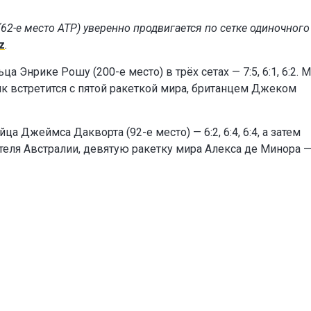
62-е место ATP) уверенно продвигается по сетке одиночного
z
.
а Энрике Рошу (200-е место) в трёх сетах — 7:5, 6:1, 6:2. 
ик встретится с пятой ракеткой мира, британцем Джеком
а Джеймса Дакворта (92-е место) — 6:2, 6:4, 6:4, а затем
еля Австралии, девятую ракетку мира Алекса де Минора — 