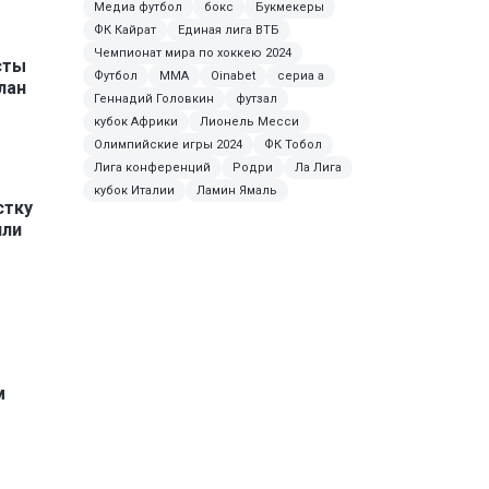
Медиа футбол
бокс
Букмекеры
ФК Кайрат
Единая лига ВТБ
Чемпионат мира по хоккею 2024
сты
Футбол
ММА
Oinabet
сериа а
лан
Геннадий Головкин
футзал
кубок Африки
Лионель Месси
Олимпийские игры 2024
ФК Тобол
Лига конференций
Родри
Ла Лига
кубок Италии
Ламин Ямаль
стку
или
м