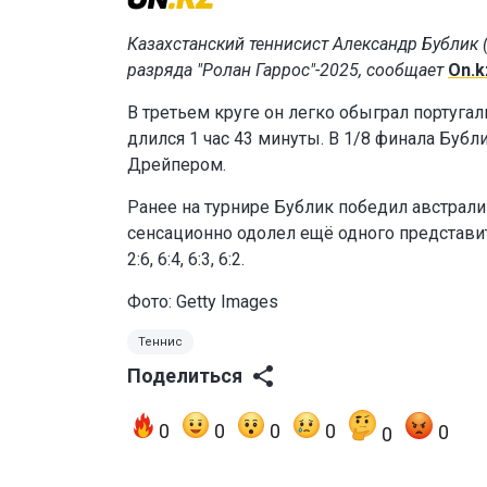
Казахстанский теннисист Александр Бублик (
разряда "Ролан Гаррос"-2025, сообщает
On.k
В третьем круге он легко обыграл португальц
длился 1 час 43 минуты. В 1/8 финала Бубл
Дрейпером.
Ранее на турнире Бублик победил австралийц
сенсационно одолел ещё одного представит
2:6, 6:4, 6:3, 6:2.
Фото: Getty Images
Теннис
Поделиться
0
0
0
0
0
0