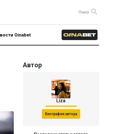
вости Oinabet
Автор
Liza
Биография автора