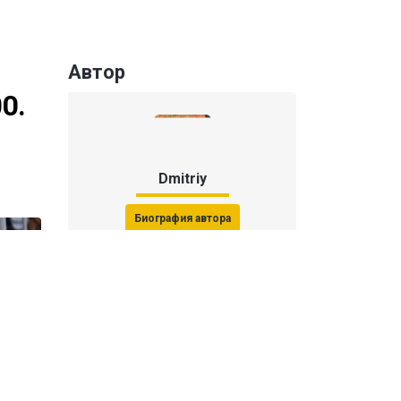
Автор
0.
Dmitriy
Биография автора
Последние статьи автора
31 июля 2026, 15:51
Последствия финала ЧМ-2026:
ФИФА начала расследование против