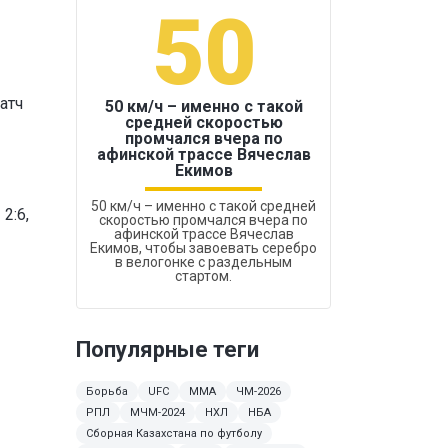
50
1
Матч
50 км/ч – именно с такой
средней скоростью
промчался вчера по
Бокс был узако
афинской трассе Вячеслав
Екимов
50 км/ч – именно с такой средней
2:6,
скоростью промчался вчера по
афинской трассе Вячеслав
Екимов, чтобы завоевать серебро
в велогонке с раздельным
стартом.
Популярные теги
Борьба
UFC
MMA
ЧМ-2026
РПЛ
МЧМ-2024
НХЛ
НБА
Сборная Казахстана по футболу