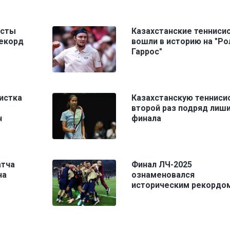
исты
Казахстанские тенниси
рекорд
вошли в историю на "Ро
Гаррос"
истка
Казахстанскую тенниси
второй раз подряд лиш
н
финала
атча
Финал ЛЧ-2025
на
ознаменовался
историческим рекордо