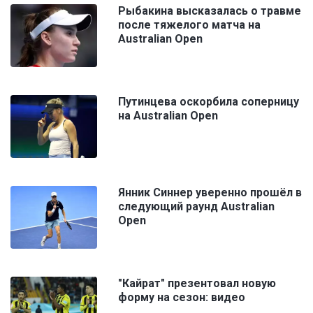
Рыбакина высказалась о травме
после тяжелого матча на
Australian Open
Путинцева оскорбила соперницу
на Australian Open
Янник Синнер уверенно прошёл в
следующий раунд Australian
Open
"Кайрат" презентовал новую
форму на сезон: видео