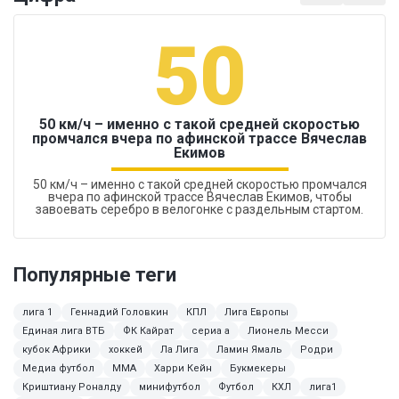
50
50 км/ч – именно с такой средней скоростью
промчался вчера по афинской трассе Вячеслав
Екимов
50 км/ч – именно с такой средней скоростью промчался
вчера по афинской трассе Вячеслав Екимов, чтобы
завоевать серебро в велогонке с раздельным стартом.
Популярные теги
лига 1
Геннадий Головкин
КПЛ
Лига Европы
Единая лига ВТБ
ФК Кайрат
сериа а
Лионель Месси
кубок Африки
хоккей
Ла Лига
Ламин Ямаль
Родри
Медиа футбол
MMA
Харри Кейн
Букмекеры
Криштиану Роналду
минифутбол
Футбол
КХЛ
лига1