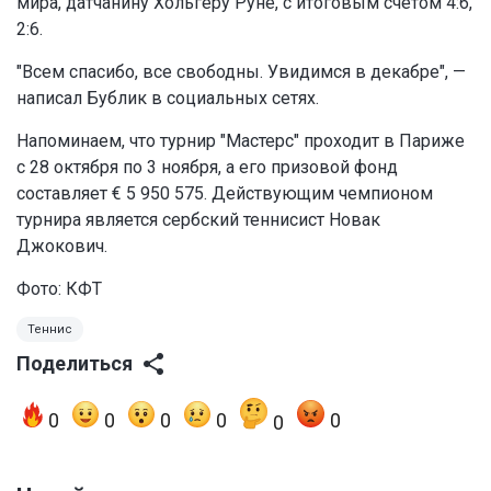
мира, датчанину Хольгеру Руне, с итоговым счетом 4:6,
2:6.
"Всем спасибо, все свободны. Увидимся в декабре", —
написал Бублик в социальных сетях.
Напоминаем, что турнир "Мастерс" проходит в Париже
с 28 октября по 3 ноября, а его призовой фонд
составляет € 5 950 575. Действующим чемпионом
турнира является сербский теннисист Новак
Джокович.
Фото: КФТ
Теннис
Поделиться
0
0
0
0
0
0