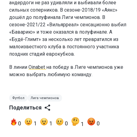
андердоги не раз удивляли и выбивали более
сильных соперников. В сезоне-2018/19 «Аякс»
дошёл до полуфинала Лиги чемпионов. В
сезоне-2021/22 «Вильярреал» сенсационно выбил
«Баварию» и тоже оказался в полуфинале. А
«Будё-Глимт» за несколько лет превратился из
малоизвестного клуба в постоянного участника
поздних стадий еврокубков.
В линии
Oinabet
на победу в Лиге чемпионов уже
можно выбрать любимую команду.
Футбол
Лига чемпионов
Поделиться
0
1
1
0
0
1