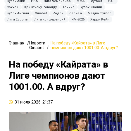
кубок Азии
НБА
Лига чемпионов
ММА
Футбол
НХЛ
хоккей
Криштиану Роналду
Теннис
кубок Италии
кубок Англии
Oinabet
Родри
сериа а
Медиа футбол
Лига Европы
Лига конференций
ЧМ-2026
Харри Кейн
Главная
Новости
На победу «Кайрата» в Лиге
Oinabet
чемпионов дают 1001.00. А вдруг?
На победу «Кайрата» в
Лиге чемпионов дают
1001.00. А вдруг?
31 июля 2026, 21:37