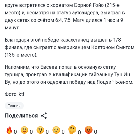
круге встретился с хорватом Борной Гойо (215-е
место) и, несмотря на статус аутсайдера, выиграл в
двух сетах со счётом 6:4, 7:5. Матч длился 1 час и 9
минут.
Благодаря этой победе казахстанец вышел в 1/8
финала, где сыграет с американцем Колтоном Смитом
(135-е место).
Напомним, что Евсеев попал в основную сетку
турнира, проиграв в квалификации тайваньцу Тун Ин
Ву, но до этого он одержал победу над Яоцзи Чженом.
Фото: ktf
Теннис
Поделиться
0
0
0
0
0
0