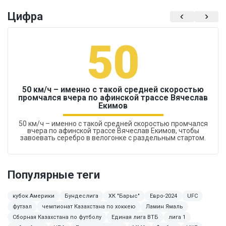
Цифра
50
50 км/ч – именно с такой средней скоростью
промчался вчера по афинской трассе Вячеслав
Екимов
50 км/ч – именно с такой средней скоростью промчался
вчера по афинской трассе Вячеслав Екимов, чтобы
завоевать серебро в велогонке с раздельным стартом.
Популярные теги
кубок Америки
Бундеслига
ХК "Барыс"
Евро-2024
UFC
футзал
чемпионат Казахстана по хоккею
Ламин Ямаль
Сборная Казахстана по футболу
Единая лига ВТБ
лига 1