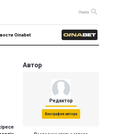
вости Oinabet
Автор
Редактор
Биография автора
сіресе