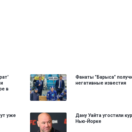
рат'
Фанаты "Барыса" получ
ми
негативные известия
ре в
жут уже
Дану Уайта угостили ку
Нью-Йорке