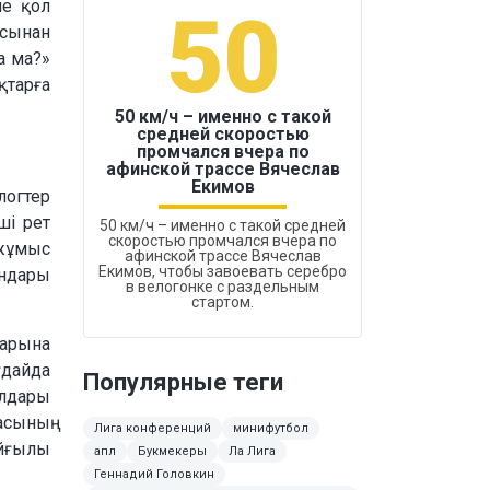
не қол
50
1
асынан
а ма?»
қтарға
50 км/ч – именно с такой
средней скоростью
промчался вчера по
Бокс был узако
афинской трассе Вячеслав
Екимов
логтер
ші рет
50 км/ч – именно с такой средней
скоростью промчался вчера по
 жұмыс
афинской трассе Вячеслав
Екимов, чтобы завоевать серебро
андары
в велогонке с раздельным
стартом.
дарына
ғдайда
Популярные теги
алдары
асының
Лига конференций
минифутбол
айғылы
апл
Букмекеры
Ла Лига
Геннадий Головкин