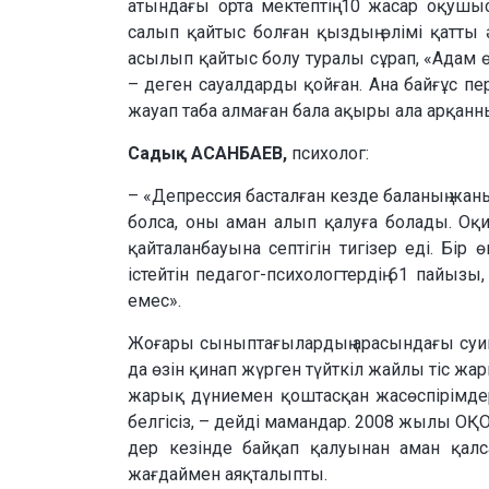
атындағы орта мектептің 10 жасар оқушыс
салып қайтыс болған қыздың өлімі қатты 
асылып қайтыс болу туралы сұрап, «Адам өлг
– деген сауалдарды қойған. Ана байғұс пе
жауап таба алмаған бала ақыры ала арқанн
Садық АСАНБАЕВ,
психолог:
– «Депрессия басталған кезде баланың жан
болса, оны аман алып қалуға болады. Оқиғ
қайталанбауына септігін тигізер еді. Бір
істейтін педагог-психологтердің 61 пайыз
емес».
Жоғары сыныптағылардың арасындағы суици
да өзін қинап жүрген түйткіл жайлы тіс ж
жарық дүниемен қоштасқан жасөспірімдер
белгісіз, – дейді мамандар. 2008 жылы ОҚО-
дер кезінде байқап қалуынан аман қалса
жағдаймен аяқталыпты.