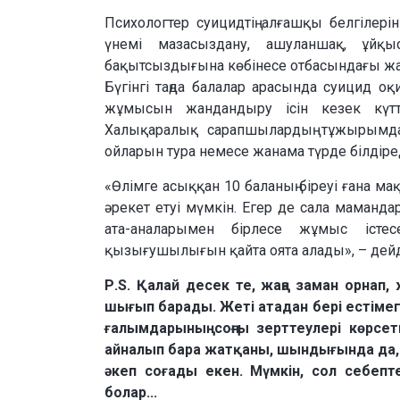
Психологтер суицидтің алғашқы белгілер
үнемі мазасыздану, ашуланшақ, ұйқыс
бақытсыздығына көбінесе отбасындағы жай
Бүгінгі таңда балалар арасында суицид оқ
жұмысын жандандыру ісін кезек күтт
Халықаралық сарапшылардың тұжырымда
ойларын тура немесе жанама түрде білдіред
«Өлімге асыққан 10 баланың біреуі ғана м
әрекет етуі мүмкін. Егер де сала маманда
ата-аналарымен бірлесе жұмыс істес
қызығушылығын қайта оята алады», – дейд
Р.S.
Қалай десек те, жаңа заман орнап, ж
шығып барады. Жеті атадан бері естімег
ғалымдарының соңғы зерттеулері көрсе
айналып бара жатқаны, шындығында да, р
әкеп соғады екен. Мүмкін, сол себепт
болар...