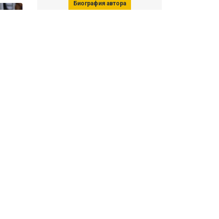
Биография автора
Последние статьи автора
31 июля 2026, 15:51
Последствия финала ЧМ-2026:
ФИФА начала расследование против
звезд
31 июля 2026, 15:23
Революция Моуринью в «Реале»: как
выглядит новый состав Мадрида
Все материалы автора