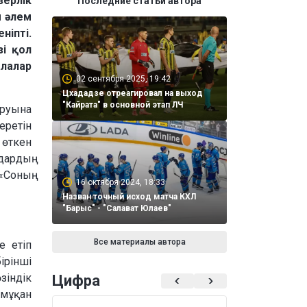
зерлік
Последние статьи автора
ы әлем
ніпті.
зі қол
алалар
02 сентября 2025, 19:42
Цхададзе отреагировал на выход
"Кайрата" в основной этап ЛЧ
уруына
еретін
 өткен
дардың
«Соның
16 октября 2024, 18:33
Назван точный исход матча КХЛ
"Барыс" - "Салават Юлаев"
Все материалы автора
е етіп
ірінші
зіндік
Цифра
ымұқан