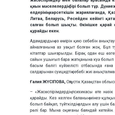
жасөспірімдер мен балалар арасында кең
қиын мәселелердің бірі болып тұр. Дүни
елдерінің көрсеткішін жариялағанда, Қ
Литва, Беларусь, Ресейден кейінгі қата
салған болып шықты. Өкінішке қарай о
құрайды екен.
Адамдардың өз өмірін қию себебін анықтау
айналғанына аз уақыт болған жоқ. Бұл т
кітаптар шығарылды. Бірақ одан еш өзгер
сайын ушығып бара жатқанына куә болып ж
басым бөлігі күйзелісті отбасында ған
салдарынан суицидтің себебі жиі анықталма
Ғалия ЖҮСІПОВА,
Оңтүстік Қазақстан облы
– «Жасөспірімдердің психикасы өте нәзік 
қарайды. Кез келген баланың мінез-құлқын
болып байқап, түйткілдің алдын алу үшін ба
рөлі бар. Мына оқиғаны баяндай кетейі