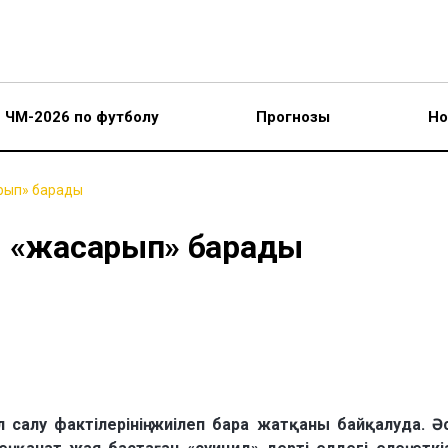
ЧМ-2026 по футболу
Прогнозы
Но
рып» барады
ы «жасарып» барады
 салу фактілерінің жиілеп бара жатқаны байқалуда. Ә