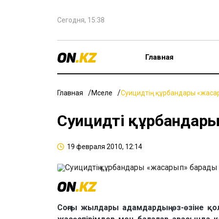
Сегодня, 15:38
Главная
Главная
Мәселе
Суицидтің құрбандары «жаса
Суицидтің құрбандар
19 февраля 2010, 12:14
Соңғы жылдары адамдардың өз-өзіне қол