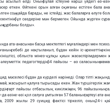
ы асылып өлді. Оның бұлай істеуіне көрші үйдегі өз-өзі
әсер еткен. Өйткені орын алған оқиғаны естіген бала ан
ен соң, қайда барады, не істейді, жас балаларға өлуге бол
рзентінің бұл сөздеріне мән бермеген. Ойында жүрген сұра
ың құрбаны болды».
ында ата-анасынан басқа мектептегі мұғалімдері мен психо
аның себебі де нақтыланып, бұдан кейін іс-әрекеттің екін
 өкініштісі, облыста мінез-құлқы қиын жасөспірімдермен
ы, әлеуметтік педагогтердің 54 пайызы – өз саласының мам
д мәселесі бұдан да күрделі көрінеді. Олар тіпті жақын
армай, жасырып қалуға тырысады екен. Жан түршігерлік жа
дің төрт пайызы отбасылық кикілжіңнен, 96 пайызының с
да өзіне-өзі қол салуға ұмтылған 57 баланың төртеуі ата-ан
, 2009 жылы 29 суицид фактісі тіркеліп, оның 24-і қ