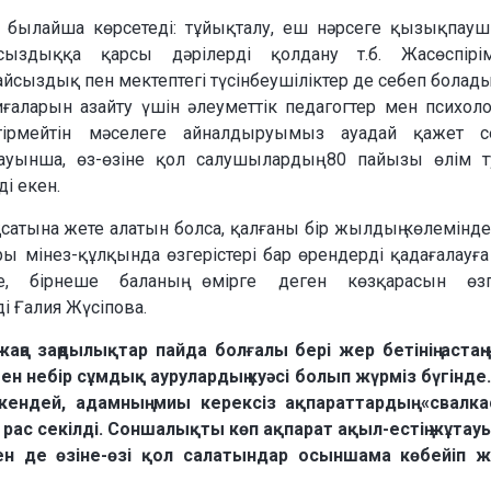
ін былайша көрсетеді: тұйықталу, еш нәрсеге қызықпау
ыздыққа қарсы дәрілерді қолдану т.б. Жасөспірімд
сыздық пен мектептегі түсінбеушіліктер де себеп болады
иғаларын азайту үшін әлеуметтік педагогтер мен психолог
ірмейтін мәселеге айналдыруымыз ауадай қажет сек
уынша, өз-өзіне қол салушылардың 80 пайызы өлім т
і екен.
ақсатына жете алатын болса, қалғаны бір жылдың көлемінде
ры мінез-құлқында өзгерістері бар өрендерді қадағалауға
е, бірнеше баланың өмірге деген көзқарасын өзге
і Ғалия Жүсіпова.
аңа заңдылықтар пайда болғалы бері жер бетінің астаң-к
ен небір сұмдық аурулардың куәсі болып жүрміз бүгінде
ткендей, адамның миы керексіз ақпараттардың «свалк
ас секілді. Соншалықты көп ақпарат ақыл-естің жұтау
ен де өзіне-өзі қол салатындар осыншама көбейіп 