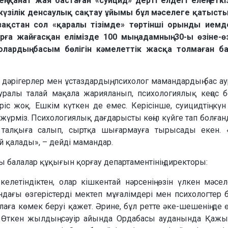
 қанат жая бастаған «суицид» дерті елдегі елең еткі
ежүзілік денсаулық сақтау ұйымы бұл мәселеге қатыст
азақстан сол «қаралы тізімде» төртінші орынды иемде
рға жайғасқан елімізде 100 мың адамның 30-ы өзіне-ө
лардың басым бөлігін кәмелеттік жасқа толмаған б
 дәрігерлер мен ұстаздардың, психолог мамандардың бас а
уралы талай мақала жарияланып, психологиялық кеңес б
іс жоқ. Ешкім күткен де емес. Керісінше, суицидтің күн
үрміз. Психологиялық дағдарысты көңіл күйге тап болған
а талқыға салып, сыртқа шығармауға тырысады екен. 
й қалады», – дейді мамандар.
сы балалар құқығын қорғау департаментінің директоры:
келетіндіктен, олар кішкентай нәрсенің өзін үлкен мәсел
дағы өзгерістерді мектеп мұғалімдері мен психологтер б
лаға көмек беруі қажет. Әрине, бұл ретте әке-шешенің де ө
н. Өткен жылдың сәуір айында Ордабасы ауданында Қаж