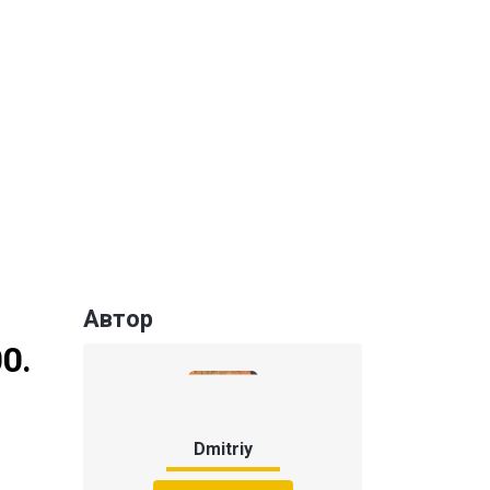
Автор
0.
Dmitriy