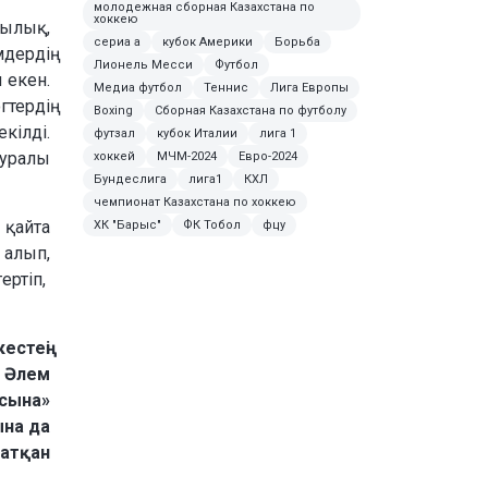
молодежная сборная Казахстана по
хоккею
шылық,
сериа а
кубок Америки
Борьба
ердің
Лионель Месси
Футбол
 екен.
Медиа футбол
Теннис
Лига Европы
тердің
Boxing
Сборная Казахстана по футболу
ілді.
футзал
кубок Италии
лига 1
уралы
хоккей
МЧМ-2024
Евро-2024
Бундеслига
лига1
КХЛ
чемпионат Казахстана по хоккею
 қайта
ХК "Барыс"
ФК Тобол
фцу
 алып,
ртіп,
естеңі
. Әлем
асына»
ына да
жатқан