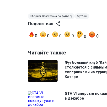
Сборная Казахстана по футболу
Футбол
Поделиться
0
0
0
0
0
0
Читайте также
Футбольный клуб 'Кай
столкнется с сильны
соперниками на турни
Катаре
GTA VI впервые пока
в декабре